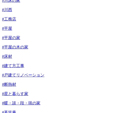
#川床の家
#川西
#工務店
#平屋
#平屋の家
#平屋の木の家
#床材
#建て方工事
#戸建てリノベーション
#断熱材
#星と暮らす家
#暖・談・段・毯の家
#暮笑庵