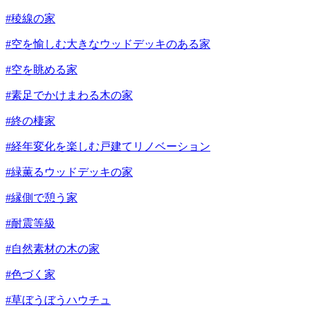
#稜線の家
#空を愉しむ大きなウッドデッキのある家
#空を眺める家
#素足でかけまわる木の家
#終の棲家
#経年変化を楽しむ戸建てリノベーション
#緑薫るウッドデッキの家
#縁側で憩う家
#耐震等級
#自然素材の木の家
#色づく家
#草ぼうぼうハウチュ