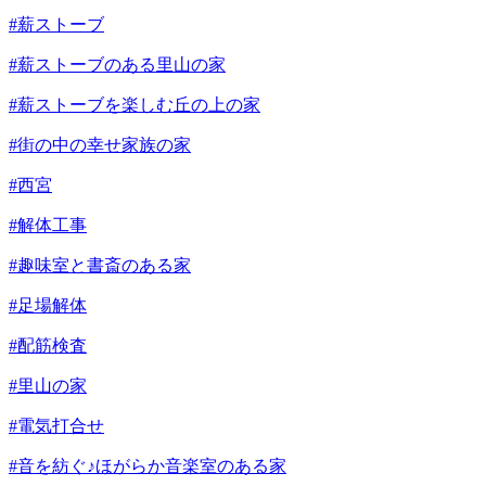
#薪ストーブ
#薪ストーブのある里山の家
#薪ストーブを楽しむ丘の上の家
#街の中の幸せ家族の家
#西宮
#解体工事
#趣味室と書斎のある家
#足場解体
#配筋検査
#里山の家
#電気打合せ
#音を紡ぐ♪ほがらか音楽室のある家