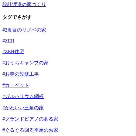
設計渡邊の家づくり
タグでさがす
#2度目のリノベの家
#ZEH
#ZEH住宅
#おうちキャンプの家
#お寺の改修工事
#カーペット
#ガルバリウム鋼板
#かわいい三角の家
#グランドピアノのある家
#ぐるぐる回る平屋のお家