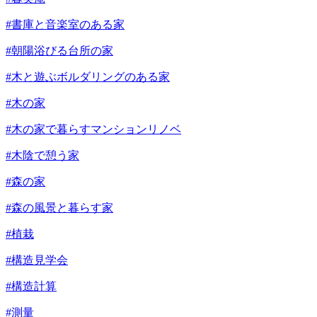
#書庫と音楽室のある家
#朝陽浴びる台所の家
#木と遊ぶボルダリングのある家
#木の家
#木の家で暮らすマンションリノベ
#木陰で憩う家
#森の家
#森の風景と暮らす家
#植栽
#構造見学会
#構造計算
#測量