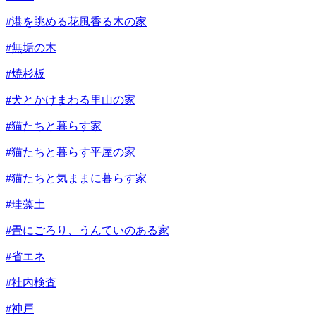
#港を眺める花風香る木の家
#無垢の木
#焼杉板
#犬とかけまわる里山の家
#猫たちと暮らす家
#猫たちと暮らす平屋の家
#猫たちと気ままに暮らす家
#珪藻土
#畳にごろり、うんていのある家
#省エネ
#社内検査
#神戸