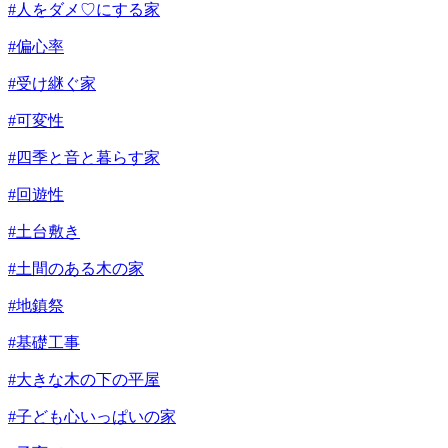
#人をダメ♡にする家
#偏心率
#受け継ぐ家
#可変性
#四季と音と暮らす家
#回遊性
#土台敷き
#土間のある木の家
#地鎮祭
#基礎工事
#大きな木の下の平屋
#子ども心いっぱいの家