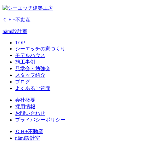
ＣＨ+不動産
nämi
設計室
TOP
シーエッチの家づくり
モデルハウス
施工事例
見学会・勉強会
スタッフ紹介
ブログ
よくあるご質問
会社概要
採用情報
お問い合わせ
プライバシーポリシー
ＣＨ+不動産
nämi
設計室