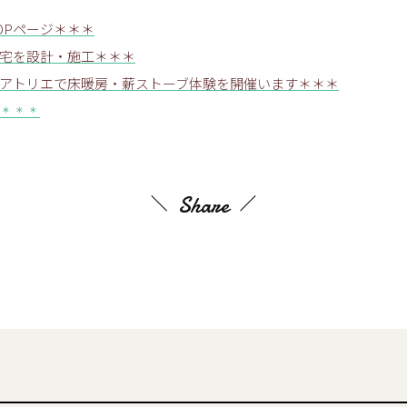
OPページ＊＊＊
宅を設計・施工＊＊＊
アトリエで床暖房・薪ストーブ体験を開催います＊＊＊
＊＊＊
Share