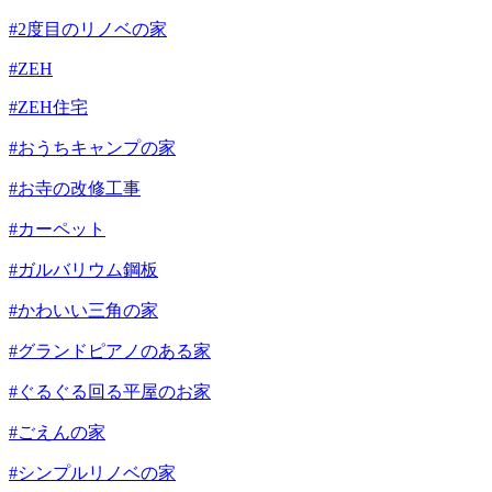
#2度目のリノベの家
#ZEH
#ZEH住宅
#おうちキャンプの家
#お寺の改修工事
#カーペット
#ガルバリウム鋼板
#かわいい三角の家
#グランドピアノのある家
#ぐるぐる回る平屋のお家
#ごえんの家
#シンプルリノベの家