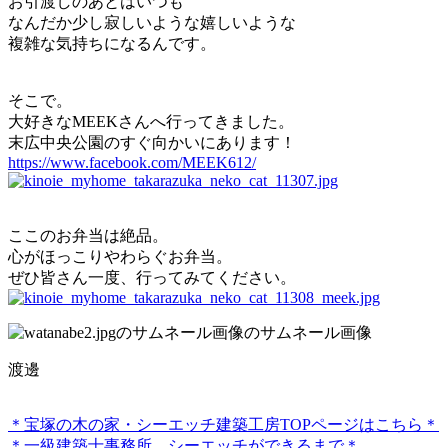
お引渡しのあとはいつも
なんだか少し寂しいような嬉しいような
複雑な気持ちになるんです。
そこで。
大好きなMEEKさんへ行ってきました。
末広中央公園のすぐ向かいにあります！
https://www.facebook.com/MEEK612/
ここのお弁当は絶品。
心がほっこりやわらぐお弁当。
ぜひ皆さん一度、行ってみてください。
渡邊
＊宝塚の木の家・シーエッチ建築工房TOPページはこちら＊
＊一級建築士事務所 シーエッチができるまで＊