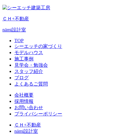
ＣＨ+不動産
nämi
設計室
TOP
シーエッチの家づくり
モデルハウス
施工事例
見学会・勉強会
スタッフ紹介
ブログ
よくあるご質問
会社概要
採用情報
お問い合わせ
プライバシーポリシー
ＣＨ+不動産
nämi
設計室