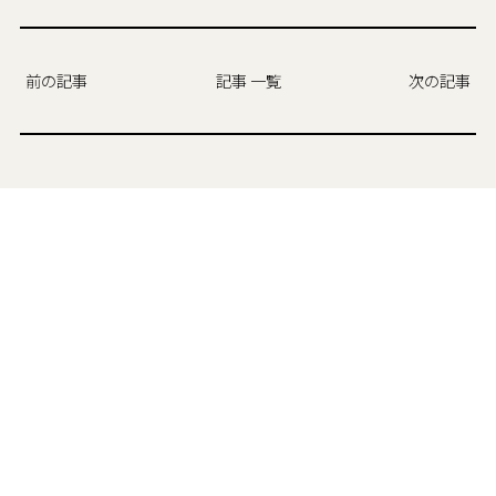
前の記事
記事 一覧
次の記事
カテゴリ
現場からの便り
お気に召すまま
CHチャンネル
設計渡邊の家づくり