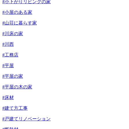
#小下がりリビングの家
#小屋のある家
#山荘に暮らす家
#川床の家
#川西
#工務店
#平屋
#平屋の家
#平屋の木の家
#床材
#建て方工事
#戸建てリノベーション