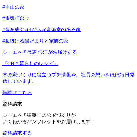
#里山の家
#電気打合せ
#音を紡ぐ♪ほがらか音楽室のある家
#風抜ける陽だまりと家族の家
シーエッチ代表 浪江がお届けする
『CH＊暮らしのレシピ』
木の家づくりに役立つプチ情報や、社長の想いをほぼ毎日発
信しています。
購読はこちら
資料請求
シーエッチ建築工房の家づくりが
よくわかるパンフレットをお届けします！
資料請求する