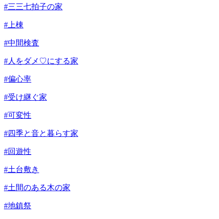
#三三七拍子の家
#上棟
#中間検査
#人をダメ♡にする家
#偏心率
#受け継ぐ家
#可変性
#四季と音と暮らす家
#回遊性
#土台敷き
#土間のある木の家
#地鎮祭