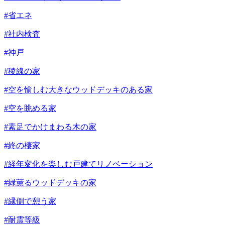
#省エネ
#社内検査
#神戸
#稜線の家
#空を愉しむ大きなウッドデッキのある家
#空を眺める家
#素足でかけまわる木の家
#終の棲家
#経年変化を楽しむ戸建てリノベーション
#緑薫るウッドデッキの家
#縁側で憩う家
#耐震等級