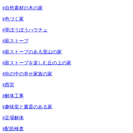
#自然素材の木の家
#色づく家
#草ぼうぼうハウチュ
#薪ストーブ
#薪ストーブのある里山の家
#薪ストーブを楽しむ丘の上の家
#街の中の幸せ家族の家
#西宮
#解体工事
#趣味室と書斎のある家
#足場解体
#配筋検査