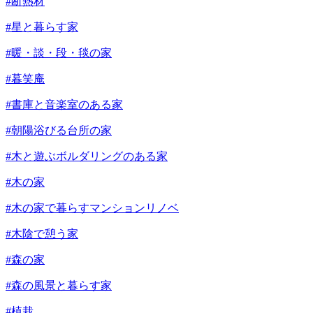
#断熱材
#星と暮らす家
#暖・談・段・毯の家
#暮笑庵
#書庫と音楽室のある家
#朝陽浴びる台所の家
#木と遊ぶボルダリングのある家
#木の家
#木の家で暮らすマンションリノベ
#木陰で憩う家
#森の家
#森の風景と暮らす家
#植栽