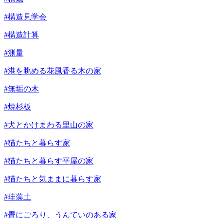
#構造見学会
#構造計算
#測量
#港を眺める花風香る木の家
#無垢の木
#焼杉板
#犬とかけまわる里山の家
#猫たちと暮らす家
#猫たちと暮らす平屋の家
#猫たちと気ままに暮らす家
#珪藻土
#畳にごろり、うんていのある家