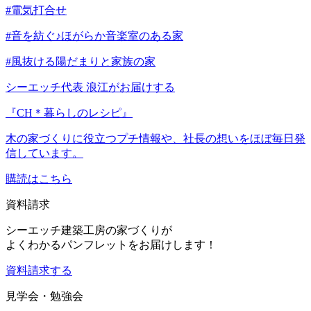
#電気打合せ
#音を紡ぐ♪ほがらか音楽室のある家
#風抜ける陽だまりと家族の家
シーエッチ代表 浪江がお届けする
『CH＊暮らしのレシピ』
木の家づくりに役立つプチ情報や、社長の想いをほぼ毎日発
信しています。
購読はこちら
資料請求
シーエッチ建築工房の家づくりが
よくわかるパンフレットをお届けします！
資料請求する
見学会・勉強会