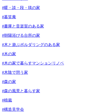
#暖・談・段・毯の家
#暮笑庵
#書庫と音楽室のある家
#朝陽浴びる台所の家
#木と遊ぶボルダリングのある家
#木の家
#木の家で暮らすマンションリノベ
#木陰で憩う家
#森の家
#森の風景と暮らす家
#植栽
#構造見学会