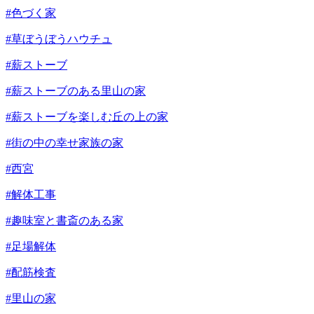
#色づく家
#草ぼうぼうハウチュ
#薪ストーブ
#薪ストーブのある里山の家
#薪ストーブを楽しむ丘の上の家
#街の中の幸せ家族の家
#西宮
#解体工事
#趣味室と書斎のある家
#足場解体
#配筋検査
#里山の家