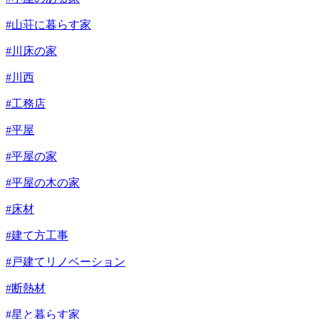
#山荘に暮らす家
#川床の家
#川西
#工務店
#平屋
#平屋の家
#平屋の木の家
#床材
#建て方工事
#戸建てリノベーション
#断熱材
#星と暮らす家