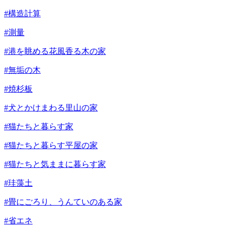
#構造計算
#測量
#港を眺める花風香る木の家
#無垢の木
#焼杉板
#犬とかけまわる里山の家
#猫たちと暮らす家
#猫たちと暮らす平屋の家
#猫たちと気ままに暮らす家
#珪藻土
#畳にごろり、うんていのある家
#省エネ