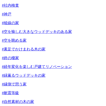
#社内検査
#神戸
#稜線の家
#空を愉しむ大きなウッドデッキのある家
#空を眺める家
#素足でかけまわる木の家
#終の棲家
#経年変化を楽しむ戸建てリノベーション
#緑薫るウッドデッキの家
#縁側で憩う家
#耐震等級
#自然素材の木の家