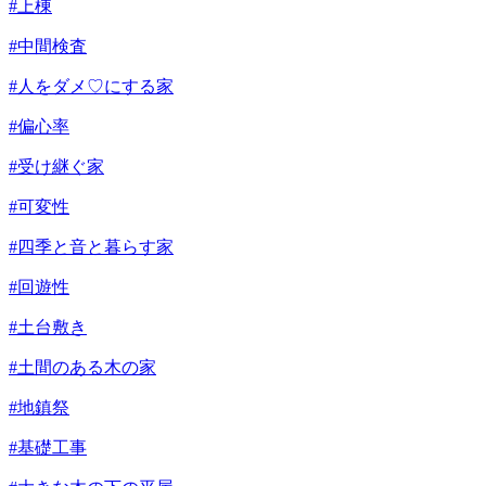
#上棟
#中間検査
#人をダメ♡にする家
#偏心率
#受け継ぐ家
#可変性
#四季と音と暮らす家
#回遊性
#土台敷き
#土間のある木の家
#地鎮祭
#基礎工事