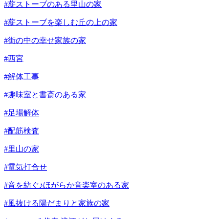
#薪ストーブのある里山の家
#薪ストーブを楽しむ丘の上の家
#街の中の幸せ家族の家
#西宮
#解体工事
#趣味室と書斎のある家
#足場解体
#配筋検査
#里山の家
#電気打合せ
#音を紡ぐ♪ほがらか音楽室のある家
#風抜ける陽だまりと家族の家