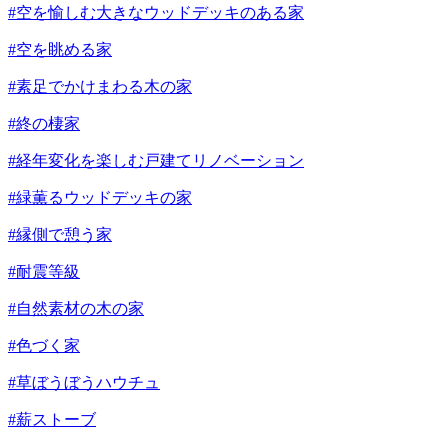
#空を愉しむ大きなウッドデッキのある家
#空を眺める家
#素足でかけまわる木の家
#終の棲家
#経年変化を楽しむ戸建てリノベーション
#緑薫るウッドデッキの家
#縁側で憩う家
#耐震等級
#自然素材の木の家
#色づく家
#草ぼうぼうハウチュ
#薪ストーブ