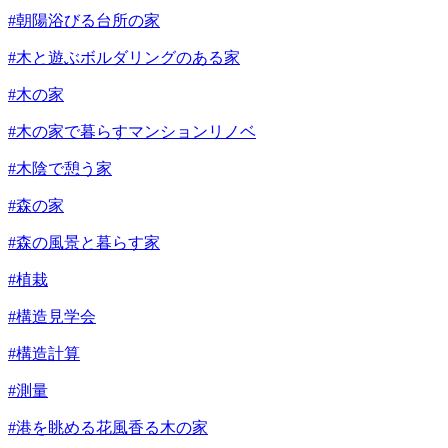
#朝陽浴びる台所の家
#木と遊ぶボルダリングのある家
#木の家
#木の家で暮らすマンションリノベ
#木陰で憩う家
#森の家
#森の風景と暮らす家
#植栽
#構造見学会
#構造計算
#測量
#港を眺める花風香る木の家