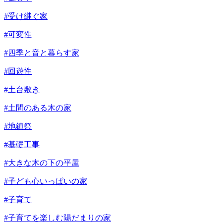
#受け継ぐ家
#可変性
#四季と音と暮らす家
#回遊性
#土台敷き
#土間のある木の家
#地鎮祭
#基礎工事
#大きな木の下の平屋
#子ども心いっぱいの家
#子育て
#子育てを楽しむ陽だまりの家