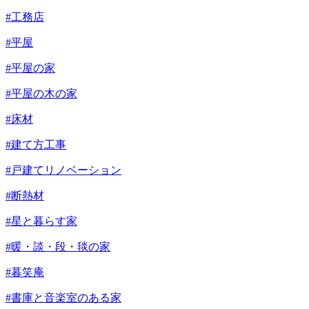
#工務店
#平屋
#平屋の家
#平屋の木の家
#床材
#建て方工事
#戸建てリノベーション
#断熱材
#星と暮らす家
#暖・談・段・毯の家
#暮笑庵
#書庫と音楽室のある家