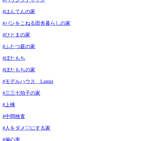
#はんてんの家
#パンをこねる田舎暮らしの家
#ひとまの家
#ふたつ庭の家
#ぼたもち
#ぼたもちの家
#モデルハウス Lampi
#三三七拍子の家
#上棟
#中間検査
#人をダメ♡にする家
#偏心率