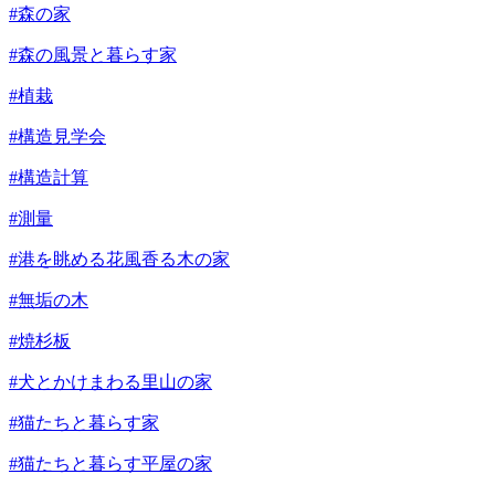
#森の家
#森の風景と暮らす家
#植栽
#構造見学会
#構造計算
#測量
#港を眺める花風香る木の家
#無垢の木
#焼杉板
#犬とかけまわる里山の家
#猫たちと暮らす家
#猫たちと暮らす平屋の家