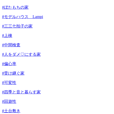
#ぼたもちの家
#モデルハウス Lampi
#三三七拍子の家
#上棟
#中間検査
#人をダメ♡にする家
#偏心率
#受け継ぐ家
#可変性
#四季と音と暮らす家
#回遊性
#土台敷き