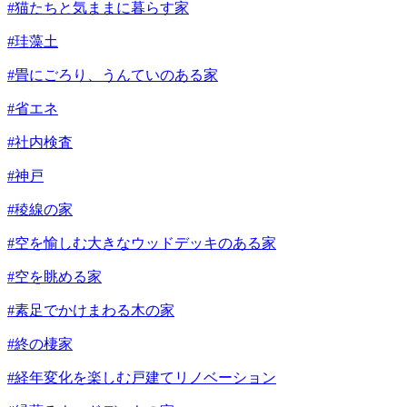
#猫たちと気ままに暮らす家
#珪藻土
#畳にごろり、うんていのある家
#省エネ
#社内検査
#神戸
#稜線の家
#空を愉しむ大きなウッドデッキのある家
#空を眺める家
#素足でかけまわる木の家
#終の棲家
#経年変化を楽しむ戸建てリノベーション