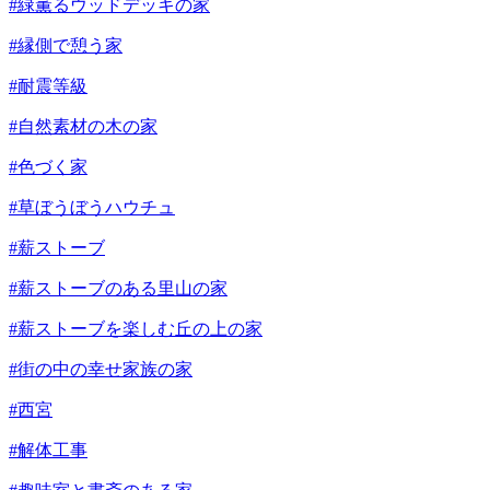
#緑薫るウッドデッキの家
#縁側で憩う家
#耐震等級
#自然素材の木の家
#色づく家
#草ぼうぼうハウチュ
#薪ストーブ
#薪ストーブのある里山の家
#薪ストーブを楽しむ丘の上の家
#街の中の幸せ家族の家
#西宮
#解体工事