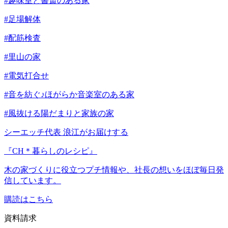
#趣味室と書斎のある家
#足場解体
#配筋検査
#里山の家
#電気打合せ
#音を紡ぐ♪ほがらか音楽室のある家
#風抜ける陽だまりと家族の家
シーエッチ代表 浪江がお届けする
『CH＊暮らしのレシピ』
木の家づくりに役立つプチ情報や、社長の想いをほぼ毎日発
信しています。
購読はこちら
資料請求