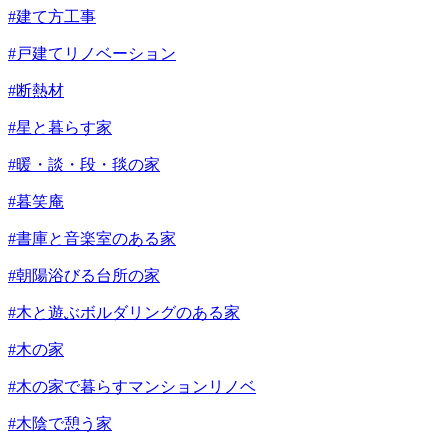
#建て方工事
#戸建てリノベーション
#断熱材
#星と暮らす家
#暖・談・段・毯の家
#暮笑庵
#書庫と音楽室のある家
#朝陽浴びる台所の家
#木と遊ぶボルダリングのある家
#木の家
#木の家で暮らすマンションリノベ
#木陰で憩う家