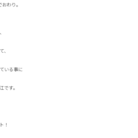
でおわり。
、
て、
ている事に
江です。
ト！