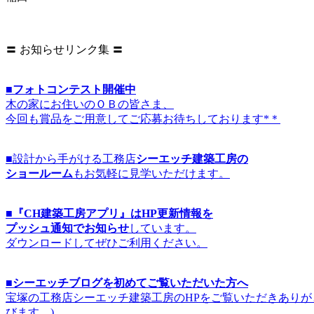
〓 お知らせリンク集 〓
■フォトコンテスト開催中
木の家にお住いのＯＢの皆さま、
今回も賞品をご用意してご応募お待ちしております*＊
■設計から手がける工務店
シーエッチ建築工房の
ショールーム
もお気軽に見学いただけます。
■『CH建築工房アプリ』はHP更新情報を
プッシュ通知でお知らせ
しています。
ダウンロードしてぜひご利用ください。
■シーエッチブログを初めてご覧いただいた方へ
宝塚の工務店シーエッチ建築工房のHPをご覧いただきありが
びます。)