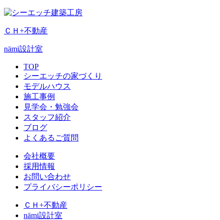
ＣＨ+不動産
nämi
設計室
TOP
シーエッチの家づくり
モデルハウス
施工事例
見学会・勉強会
スタッフ紹介
ブログ
よくあるご質問
会社概要
採用情報
お問い合わせ
プライバシーポリシー
ＣＨ+不動産
nämi
設計室