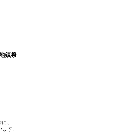
地鎮祭
共に、
います。