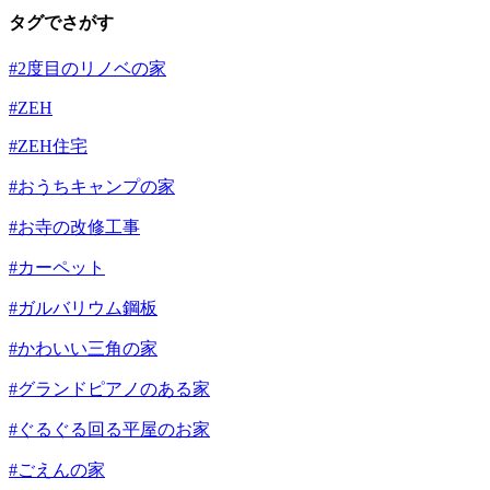
タグでさがす
#2度目のリノベの家
#ZEH
#ZEH住宅
#おうちキャンプの家
#お寺の改修工事
#カーペット
#ガルバリウム鋼板
#かわいい三角の家
#グランドピアノのある家
#ぐるぐる回る平屋のお家
#ごえんの家