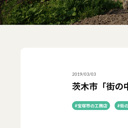
2019/03/03
茨木市「街の
#宝塚市の工務店
#街