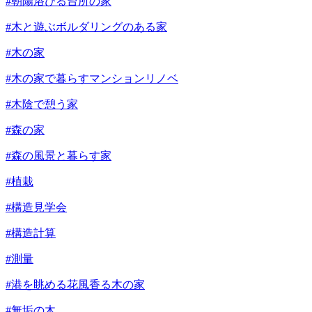
#朝陽浴びる台所の家
#木と遊ぶボルダリングのある家
#木の家
#木の家で暮らすマンションリノベ
#木陰で憩う家
#森の家
#森の風景と暮らす家
#植栽
#構造見学会
#構造計算
#測量
#港を眺める花風香る木の家
#無垢の木