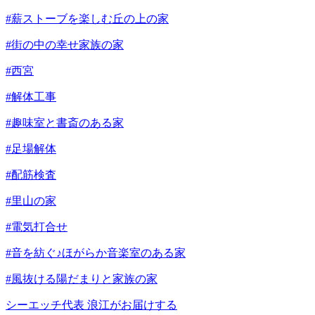
#薪ストーブを楽しむ丘の上の家
#街の中の幸せ家族の家
#西宮
#解体工事
#趣味室と書斎のある家
#足場解体
#配筋検査
#里山の家
#電気打合せ
#音を紡ぐ♪ほがらか音楽室のある家
#風抜ける陽だまりと家族の家
シーエッチ代表 浪江がお届けする