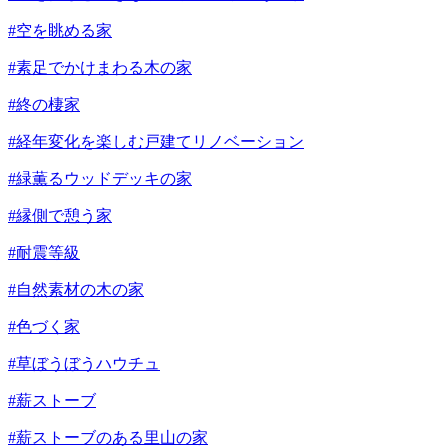
#空を眺める家
#素足でかけまわる木の家
#終の棲家
#経年変化を楽しむ戸建てリノベーション
#緑薫るウッドデッキの家
#縁側で憩う家
#耐震等級
#自然素材の木の家
#色づく家
#草ぼうぼうハウチュ
#薪ストーブ
#薪ストーブのある里山の家