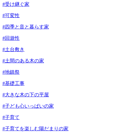
#受け継ぐ家
#可変性
#四季と音と暮らす家
#回遊性
#土台敷き
#土間のある木の家
#地鎮祭
#基礎工事
#大きな木の下の平屋
#子ども心いっぱいの家
#子育て
#子育てを楽しむ陽だまりの家