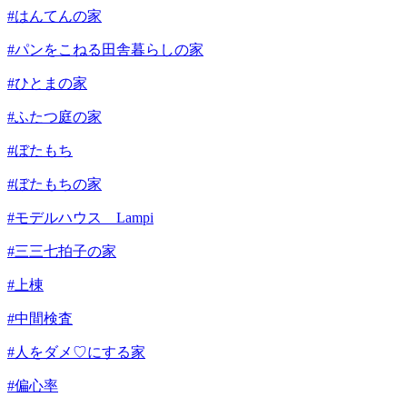
#はんてんの家
#パンをこねる田舎暮らしの家
#ひとまの家
#ふたつ庭の家
#ぼたもち
#ぼたもちの家
#モデルハウス Lampi
#三三七拍子の家
#上棟
#中間検査
#人をダメ♡にする家
#偏心率