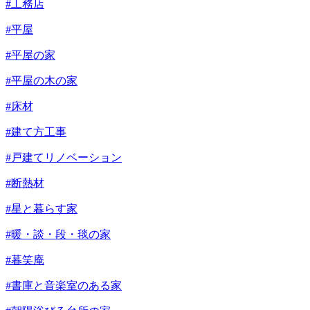
#工務店
#平屋
#平屋の家
#平屋の木の家
#床材
#建て方工事
#戸建てリノベーション
#断熱材
#星と暮らす家
#暖・談・段・毯の家
#暮笑庵
#書庫と音楽室のある家