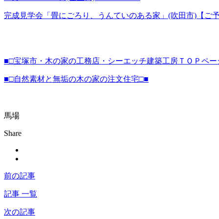
完成見学会「畳にごろり、うんていのある家」(吹田市)【ご
■□宝塚市・木の家の工務店・シーエッチ建築工房ＴＯＰペー
■□自然素材と無垢の木の家の注文住宅□■
馬場
Share
前の記事
記事 一覧
次の記事