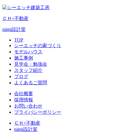
ＣＨ+不動産
nämi
設計室
TOP
シーエッチの家づくり
モデルハウス
施工事例
見学会・勉強会
スタッフ紹介
ブログ
よくあるご質問
会社概要
採用情報
お問い合わせ
プライバシーポリシー
ＣＨ+不動産
nämi
設計室