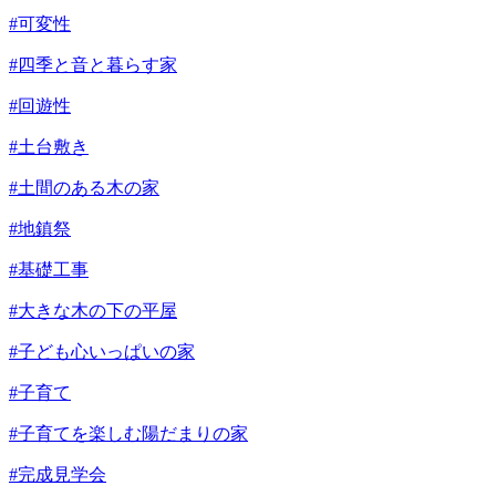
#可変性
#四季と音と暮らす家
#回遊性
#土台敷き
#土間のある木の家
#地鎮祭
#基礎工事
#大きな木の下の平屋
#子ども心いっぱいの家
#子育て
#子育てを楽しむ陽だまりの家
#完成見学会