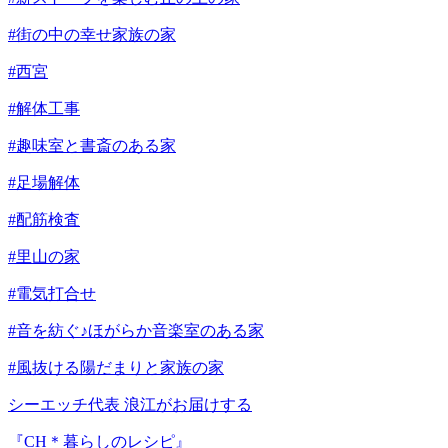
#街の中の幸せ家族の家
#西宮
#解体工事
#趣味室と書斎のある家
#足場解体
#配筋検査
#里山の家
#電気打合せ
#音を紡ぐ♪ほがらか音楽室のある家
#風抜ける陽だまりと家族の家
シーエッチ代表 浪江がお届けする
『CH＊暮らしのレシピ』