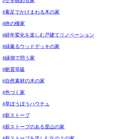
#空を眺める家
#素足でかけまわる木の家
#終の棲家
#経年変化を楽しむ戸建てリノベーション
#緑薫るウッドデッキの家
#縁側で憩う家
#耐震等級
#自然素材の木の家
#色づく家
#草ぼうぼうハウチュ
#薪ストーブ
#薪ストーブのある里山の家
#薪ストーブを楽しむ丘の上の家