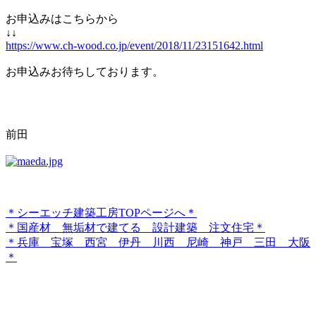
お申込みはこちらから
↓↓
https://www.ch-wood.co.jp/event/2018/11/23151642.html
お申込みお待ちしております。
前田
＊シーエッチ建築工房TOPページへ＊
＊国産材 無垢材で建てる 設計建築 注文住宅＊
＊兵庫 宝塚 西宮 伊丹 川西 尼崎 神戸 三田 大阪
＊