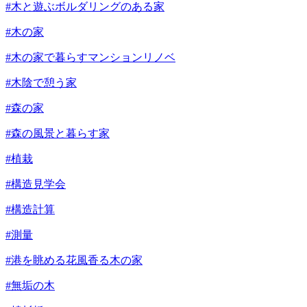
#木と遊ぶボルダリングのある家
#木の家
#木の家で暮らすマンションリノベ
#木陰で憩う家
#森の家
#森の風景と暮らす家
#植栽
#構造見学会
#構造計算
#測量
#港を眺める花風香る木の家
#無垢の木