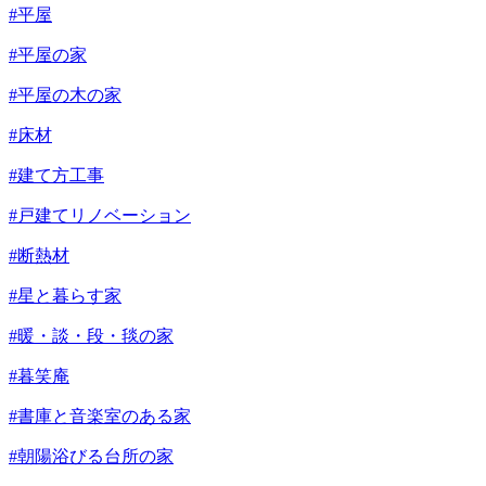
#平屋
#平屋の家
#平屋の木の家
#床材
#建て方工事
#戸建てリノベーション
#断熱材
#星と暮らす家
#暖・談・段・毯の家
#暮笑庵
#書庫と音楽室のある家
#朝陽浴びる台所の家