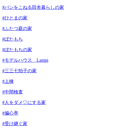
#パンをこねる田舎暮らしの家
#ひとまの家
#ふたつ庭の家
#ぼたもち
#ぼたもちの家
#モデルハウス Lampi
#三三七拍子の家
#上棟
#中間検査
#人をダメ♡にする家
#偏心率
#受け継ぐ家