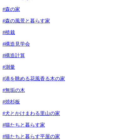
#森の家
#森の風景と暮らす家
#植栽
#構造見学会
#構造計算
#測量
#港を眺める花風香る木の家
#無垢の木
#焼杉板
#犬とかけまわる里山の家
#猫たちと暮らす家
#猫たちと暮らす平屋の家