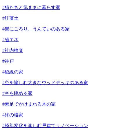
#猫たちと気ままに暮らす家
#珪藻土
#畳にごろり、うんていのある家
#省エネ
#社内検査
#神戸
#稜線の家
#空を愉しむ大きなウッドデッキのある家
#空を眺める家
#素足でかけまわる木の家
#終の棲家
#経年変化を楽しむ戸建てリノベーション