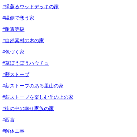
#緑薫るウッドデッキの家
#縁側で憩う家
#耐震等級
#自然素材の木の家
#色づく家
#草ぼうぼうハウチュ
#薪ストーブ
#薪ストーブのある里山の家
#薪ストーブを楽しむ丘の上の家
#街の中の幸せ家族の家
#西宮
#解体工事