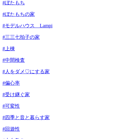
#ぼたもち
#ぼたもちの家
#モデルハウス Lampi
#三三七拍子の家
#上棟
#中間検査
#人をダメ♡にする家
#偏心率
#受け継ぐ家
#可変性
#四季と音と暮らす家
#回遊性