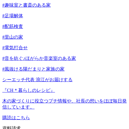
#趣味室と書斎のある家
#足場解体
#配筋検査
#里山の家
#電気打合せ
#音を紡ぐ♪ほがらか音楽室のある家
#風抜ける陽だまりと家族の家
シーエッチ代表 浪江がお届けする
『CH＊暮らしのレシピ』
木の家づくりに役立つプチ情報や、社長の想いをほぼ毎日発
信しています。
購読はこちら
資料請求