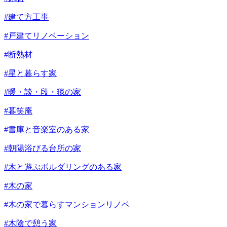
#建て方工事
#戸建てリノベーション
#断熱材
#星と暮らす家
#暖・談・段・毯の家
#暮笑庵
#書庫と音楽室のある家
#朝陽浴びる台所の家
#木と遊ぶボルダリングのある家
#木の家
#木の家で暮らすマンションリノベ
#木陰で憩う家