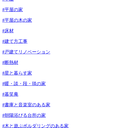
#平屋の家
#平屋の木の家
#床材
#建て方工事
#戸建てリノベーション
#断熱材
#星と暮らす家
#暖・談・段・毯の家
#暮笑庵
#書庫と音楽室のある家
#朝陽浴びる台所の家
#木と遊ぶボルダリングのある家