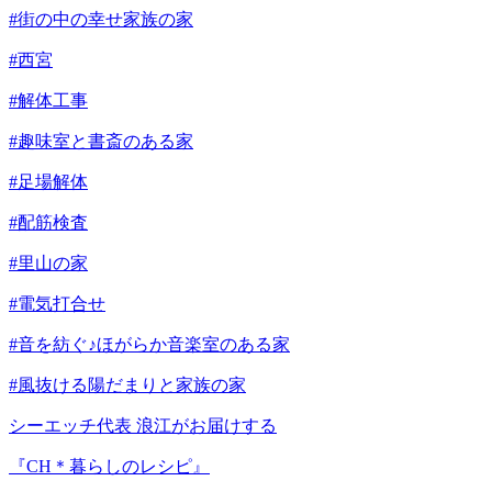
#街の中の幸せ家族の家
#西宮
#解体工事
#趣味室と書斎のある家
#足場解体
#配筋検査
#里山の家
#電気打合せ
#音を紡ぐ♪ほがらか音楽室のある家
#風抜ける陽だまりと家族の家
シーエッチ代表 浪江がお届けする
『CH＊暮らしのレシピ』