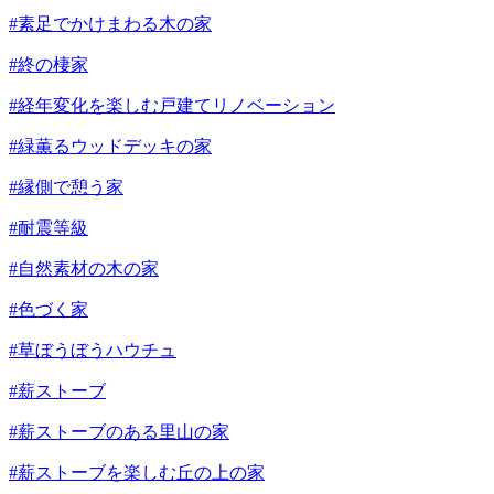
#素足でかけまわる木の家
#終の棲家
#経年変化を楽しむ戸建てリノベーション
#緑薫るウッドデッキの家
#縁側で憩う家
#耐震等級
#自然素材の木の家
#色づく家
#草ぼうぼうハウチュ
#薪ストーブ
#薪ストーブのある里山の家
#薪ストーブを楽しむ丘の上の家