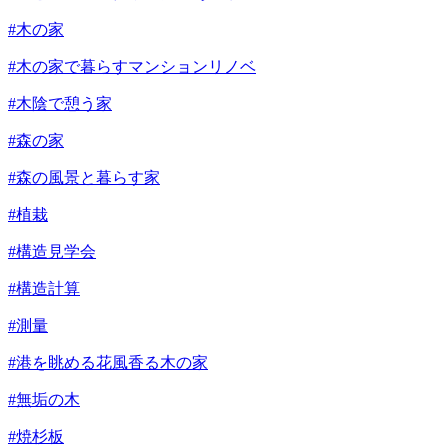
#木の家
#木の家で暮らすマンションリノベ
#木陰で憩う家
#森の家
#森の風景と暮らす家
#植栽
#構造見学会
#構造計算
#測量
#港を眺める花風香る木の家
#無垢の木
#焼杉板