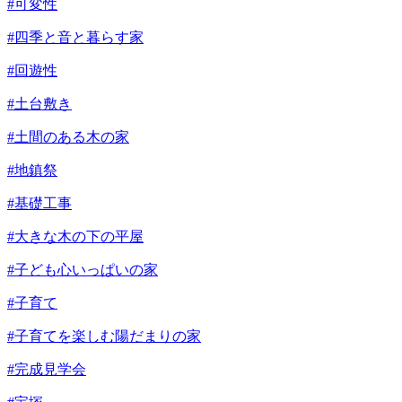
#可変性
#四季と音と暮らす家
#回遊性
#土台敷き
#土間のある木の家
#地鎮祭
#基礎工事
#大きな木の下の平屋
#子ども心いっぱいの家
#子育て
#子育てを楽しむ陽だまりの家
#完成見学会