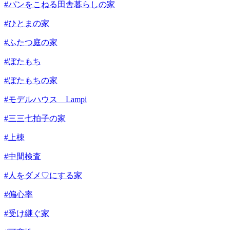
#パンをこねる田舎暮らしの家
#ひとまの家
#ふたつ庭の家
#ぼたもち
#ぼたもちの家
#モデルハウス Lampi
#三三七拍子の家
#上棟
#中間検査
#人をダメ♡にする家
#偏心率
#受け継ぐ家