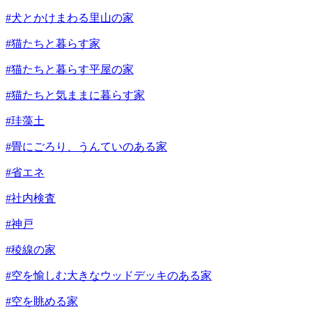
#犬とかけまわる里山の家
#猫たちと暮らす家
#猫たちと暮らす平屋の家
#猫たちと気ままに暮らす家
#珪藻土
#畳にごろり、うんていのある家
#省エネ
#社内検査
#神戸
#稜線の家
#空を愉しむ大きなウッドデッキのある家
#空を眺める家