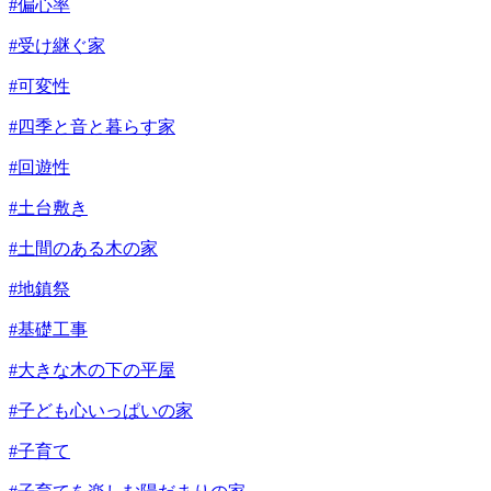
#偏心率
#受け継ぐ家
#可変性
#四季と音と暮らす家
#回遊性
#土台敷き
#土間のある木の家
#地鎮祭
#基礎工事
#大きな木の下の平屋
#子ども心いっぱいの家
#子育て