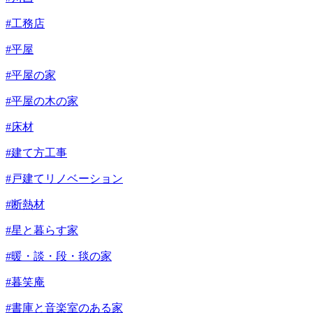
#工務店
#平屋
#平屋の家
#平屋の木の家
#床材
#建て方工事
#戸建てリノベーション
#断熱材
#星と暮らす家
#暖・談・段・毯の家
#暮笑庵
#書庫と音楽室のある家