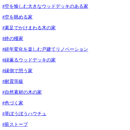
#空を愉しむ大きなウッドデッキのある家
#空を眺める家
#素足でかけまわる木の家
#終の棲家
#経年変化を楽しむ戸建てリノベーション
#緑薫るウッドデッキの家
#縁側で憩う家
#耐震等級
#自然素材の木の家
#色づく家
#草ぼうぼうハウチュ
#薪ストーブ