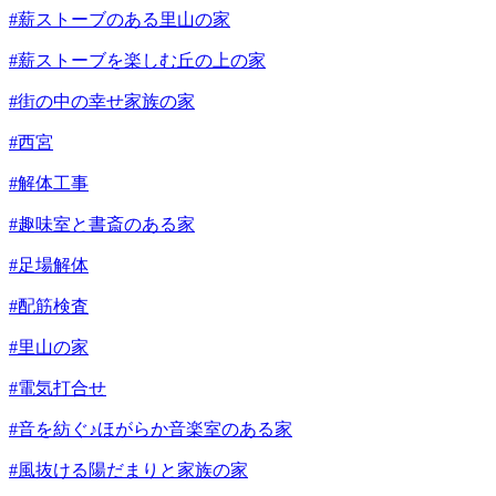
#薪ストーブのある里山の家
#薪ストーブを楽しむ丘の上の家
#街の中の幸せ家族の家
#西宮
#解体工事
#趣味室と書斎のある家
#足場解体
#配筋検査
#里山の家
#電気打合せ
#音を紡ぐ♪ほがらか音楽室のある家
#風抜ける陽だまりと家族の家