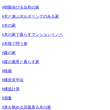
#朝陽浴びる台所の家
#木と遊ぶボルダリングのある家
#木の家
#木の家で暮らすマンションリノベ
#木陰で憩う家
#森の家
#森の風景と暮らす家
#植栽
#構造見学会
#構造計算
#測量
#港を眺める花風香る木の家