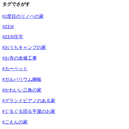
タグでさがす
#2度目のリノベの家
#ZEH
#ZEH住宅
#おうちキャンプの家
#お寺の改修工事
#カーペット
#ガルバリウム鋼板
#かわいい三角の家
#グランドピアノのある家
#ぐるぐる回る平屋のお家
#ごえんの家