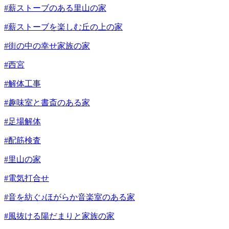
#薪ストーブのある里山の家
#薪ストーブを楽しむ丘の上の家
#街の中の幸せ家族の家
#西宮
#解体工事
#趣味室と書斎のある家
#足場解体
#配筋検査
#里山の家
#電気打合せ
#音を紡ぐ♪ほがらか音楽室のある家
#風抜ける陽だまりと家族の家