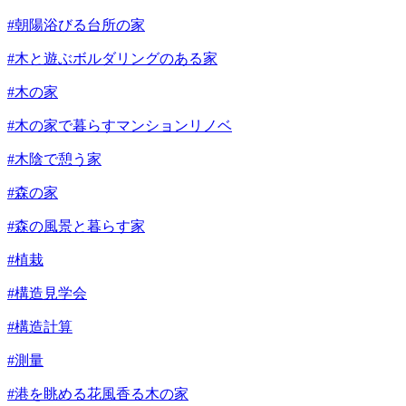
#朝陽浴びる台所の家
#木と遊ぶボルダリングのある家
#木の家
#木の家で暮らすマンションリノベ
#木陰で憩う家
#森の家
#森の風景と暮らす家
#植栽
#構造見学会
#構造計算
#測量
#港を眺める花風香る木の家