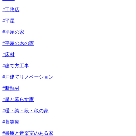
#工務店
#平屋
#平屋の家
#平屋の木の家
#床材
#建て方工事
#戸建てリノベーション
#断熱材
#星と暮らす家
#暖・談・段・毯の家
#暮笑庵
#書庫と音楽室のある家