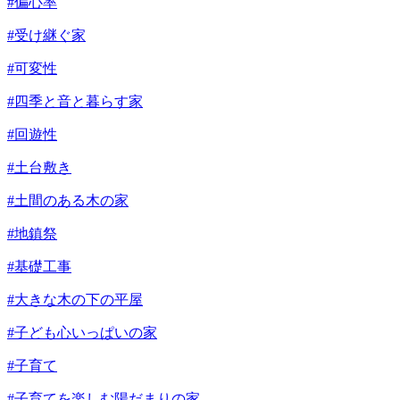
#偏心率
#受け継ぐ家
#可変性
#四季と音と暮らす家
#回遊性
#土台敷き
#土間のある木の家
#地鎮祭
#基礎工事
#大きな木の下の平屋
#子ども心いっぱいの家
#子育て
#子育てを楽しむ陽だまりの家