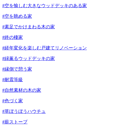
#空を愉しむ大きなウッドデッキのある家
#空を眺める家
#素足でかけまわる木の家
#終の棲家
#経年変化を楽しむ戸建てリノベーション
#緑薫るウッドデッキの家
#縁側で憩う家
#耐震等級
#自然素材の木の家
#色づく家
#草ぼうぼうハウチュ
#薪ストーブ