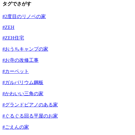
タグでさがす
#2度目のリノベの家
#ZEH
#ZEH住宅
#おうちキャンプの家
#お寺の改修工事
#カーペット
#ガルバリウム鋼板
#かわいい三角の家
#グランドピアノのある家
#ぐるぐる回る平屋のお家
#ごえんの家