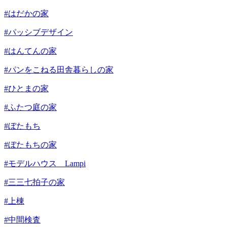
#はだかの家
#パッシブデザイン
#はんてんの家
#パンをこねる田舎暮らしの家
#ひとまの家
#ふたつ庭の家
#ぼたもち
#ぼたもちの家
#モデルハウス Lampi
#三三七拍子の家
#上棟
#中間検査