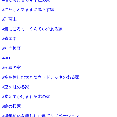
#猫たちと気ままに暮らす家
#珪藻土
#畳にごろり、うんていのある家
#省エネ
#社内検査
#神戸
#稜線の家
#空を愉しむ大きなウッドデッキのある家
#空を眺める家
#素足でかけまわる木の家
#終の棲家
#経年変化を楽しむ戸建てリノベーション