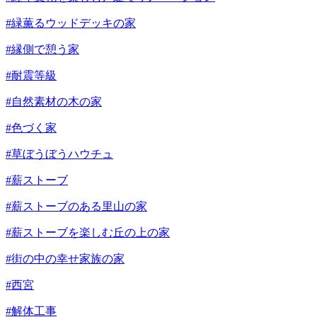
#緑薫るウッドデッキの家
#縁側で憩う家
#耐震等級
#自然素材の木の家
#色づく家
#草ぼうぼうハウチュ
#薪ストーブ
#薪ストーブのある里山の家
#薪ストーブを楽しむ丘の上の家
#街の中の幸せ家族の家
#西宮
#解体工事