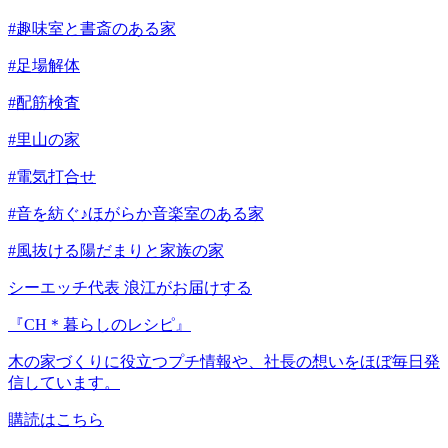
#趣味室と書斎のある家
#足場解体
#配筋検査
#里山の家
#電気打合せ
#音を紡ぐ♪ほがらか音楽室のある家
#風抜ける陽だまりと家族の家
シーエッチ代表 浪江がお届けする
『CH＊暮らしのレシピ』
木の家づくりに役立つプチ情報や、社長の想いをほぼ毎日発
信しています。
購読はこちら