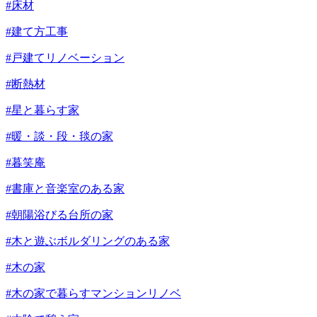
#床材
#建て方工事
#戸建てリノベーション
#断熱材
#星と暮らす家
#暖・談・段・毯の家
#暮笑庵
#書庫と音楽室のある家
#朝陽浴びる台所の家
#木と遊ぶボルダリングのある家
#木の家
#木の家で暮らすマンションリノベ