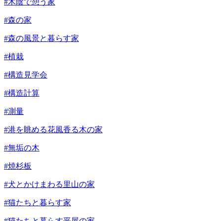
#木陰で憩う家
#森の家
#森の風景と暮らす家
#植栽
#構造見学会
#構造計算
#測量
#港を眺める花風香る木の家
#無垢の木
#焼杉板
#犬とかけまわる里山の家
#猫たちと暮らす家
#猫たちと暮らす平屋の家