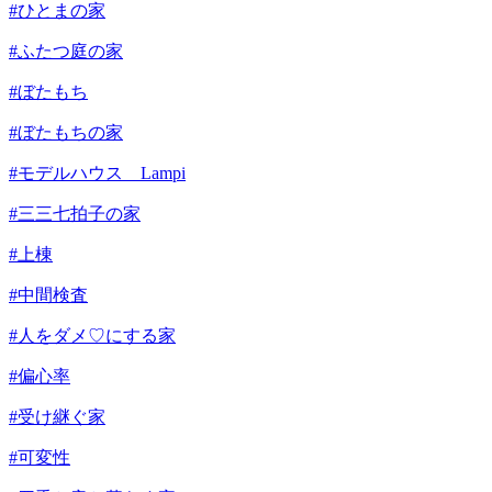
#ひとまの家
#ふたつ庭の家
#ぼたもち
#ぼたもちの家
#モデルハウス Lampi
#三三七拍子の家
#上棟
#中間検査
#人をダメ♡にする家
#偏心率
#受け継ぐ家
#可変性