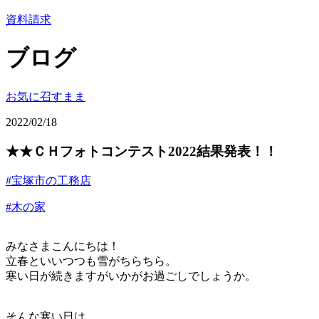
資料請求
ブログ
お気に召すまま
2022/02/18
★★ＣＨフォトコンテスト2022結果発表！！
#宝塚市の工務店
#木の家
みなさまこんにちは！
立春といいつつも雪がちらちら。
寒い日が続きます
が
いかがお過ごしでしょうか。
そんな寒い日は...