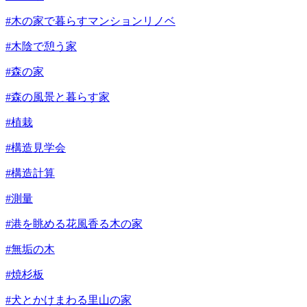
#木の家で暮らすマンションリノベ
#木陰で憩う家
#森の家
#森の風景と暮らす家
#植栽
#構造見学会
#構造計算
#測量
#港を眺める花風香る木の家
#無垢の木
#焼杉板
#犬とかけまわる里山の家