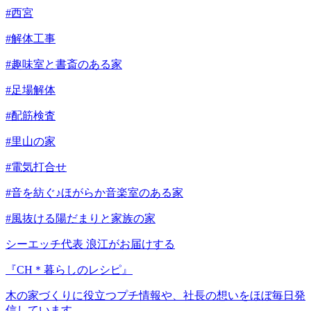
#西宮
#解体工事
#趣味室と書斎のある家
#足場解体
#配筋検査
#里山の家
#電気打合せ
#音を紡ぐ♪ほがらか音楽室のある家
#風抜ける陽だまりと家族の家
シーエッチ代表 浪江がお届けする
『CH＊暮らしのレシピ』
木の家づくりに役立つプチ情報や、社長の想いをほぼ毎日発
信しています。