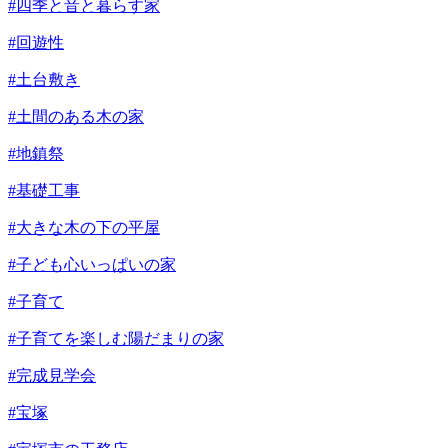
#四季と音と暮らす家
#回遊性
#土台敷き
#土間のある木の家
#地鎮祭
#基礎工事
#大きな木の下の平屋
#子ども心いっぱいの家
#子育て
#子育てを楽しむ陽だまりの家
#完成見学会
#宝塚