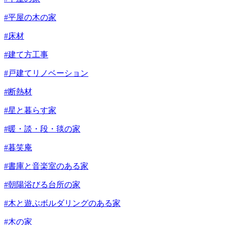
#平屋の木の家
#床材
#建て方工事
#戸建てリノベーション
#断熱材
#星と暮らす家
#暖・談・段・毯の家
#暮笑庵
#書庫と音楽室のある家
#朝陽浴びる台所の家
#木と遊ぶボルダリングのある家
#木の家