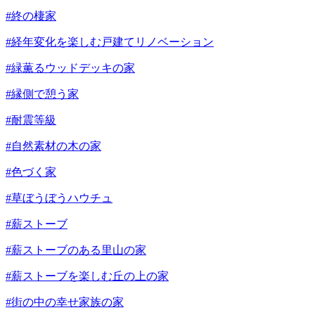
#終の棲家
#経年変化を楽しむ戸建てリノベーション
#緑薫るウッドデッキの家
#縁側で憩う家
#耐震等級
#自然素材の木の家
#色づく家
#草ぼうぼうハウチュ
#薪ストーブ
#薪ストーブのある里山の家
#薪ストーブを楽しむ丘の上の家
#街の中の幸せ家族の家