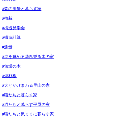
#森の風景と暮らす家
#植栽
#構造見学会
#構造計算
#測量
#港を眺める花風香る木の家
#無垢の木
#焼杉板
#犬とかけまわる里山の家
#猫たちと暮らす家
#猫たちと暮らす平屋の家
#猫たちと気ままに暮らす家