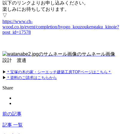
以下のリンクよりお申し込みください。
楽しみにお待ちしております。
▽
https://www.ch-
wood.co.jp/event/completion/hyogo_kouzoukengaku_kinoie?
post_id=17578
設計 渡邊
▶
＊宝塚の木の家・シーエッチ建築工房TOPページはこちら＊
▶
＊資料のご請求はこちらから
Share
前の記事
記事 一覧