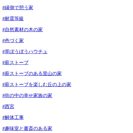
#縁側で憩う家
#耐震等級
#自然素材の木の家
#色づく家
#草ぼうぼうハウチュ
#薪ストーブ
#薪ストーブのある里山の家
#薪ストーブを楽しむ丘の上の家
#街の中の幸せ家族の家
#西宮
#解体工事
#趣味室と書斎のある家