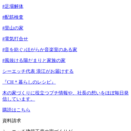
#足場解体
#配筋検査
#里山の家
#電気打合せ
#音を紡ぐ♪ほがらか音楽室のある家
#風抜ける陽だまりと家族の家
シーエッチ代表 浪江がお届けする
『CH＊暮らしのレシピ』
木の家づくりに役立つプチ情報や、社長の想いをほぼ毎日発
信しています。
購読はこちら
資料請求