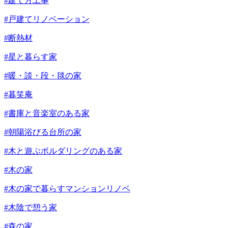
#建て方工事
#戸建てリノベーション
#断熱材
#星と暮らす家
#暖・談・段・毯の家
#暮笑庵
#書庫と音楽室のある家
#朝陽浴びる台所の家
#木と遊ぶボルダリングのある家
#木の家
#木の家で暮らすマンションリノベ
#木陰で憩う家
#森の家