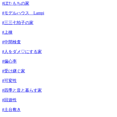
#ぼたもちの家
#モデルハウス Lampi
#三三七拍子の家
#上棟
#中間検査
#人をダメ♡にする家
#偏心率
#受け継ぐ家
#可変性
#四季と音と暮らす家
#回遊性
#土台敷き