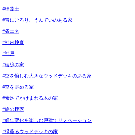
#珪藻土
#畳にごろり、うんていのある家
#省エネ
#社内検査
#神戸
#稜線の家
#空を愉しむ大きなウッドデッキのある家
#空を眺める家
#素足でかけまわる木の家
#終の棲家
#経年変化を楽しむ戸建てリノベーション
#緑薫るウッドデッキの家