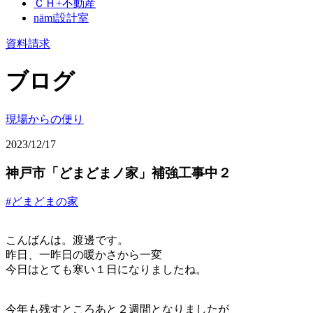
ＣＨ+不動産
nämi
設計室
資料請求
ブログ
現場からの便り
2023/12/17
神戸市「どまどまノ家」補強工事中２
#どまどまの家
こんばんは。渡邊です。
昨日、一昨日の暖かさから一変
今日はとても寒い１日になりましたね。
今年も残すところあと２週間となりましたが