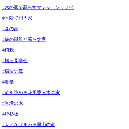
#木の家で暮らすマンションリノベ
#木陰で憩う家
#森の家
#森の風景と暮らす家
#植栽
#構造見学会
#構造計算
#測量
#港を眺める花風香る木の家
#無垢の木
#焼杉板
#犬とかけまわる里山の家