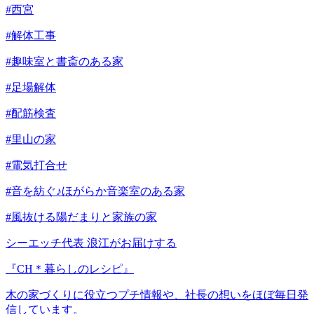
#西宮
#解体工事
#趣味室と書斎のある家
#足場解体
#配筋検査
#里山の家
#電気打合せ
#音を紡ぐ♪ほがらか音楽室のある家
#風抜ける陽だまりと家族の家
シーエッチ代表 浪江がお届けする
『CH＊暮らしのレシピ』
木の家づくりに役立つプチ情報や、社長の想いをほぼ毎日発
信しています。