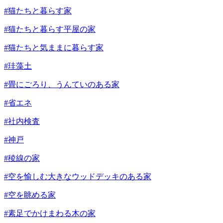
#猫たちと暮らす家
#猫たちと暮らす平屋の家
#猫たちと気ままに暮らす家
#珪藻土
#畳にごろり、うんていのある家
#省エネ
#社内検査
#神戸
#稜線の家
#空を愉しむ大きなウッドデッキのある家
#空を眺める家
#素足でかけまわる木の家