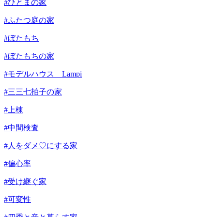
#ひとまの家
#ふたつ庭の家
#ぼたもち
#ぼたもちの家
#モデルハウス Lampi
#三三七拍子の家
#上棟
#中間検査
#人をダメ♡にする家
#偏心率
#受け継ぐ家
#可変性