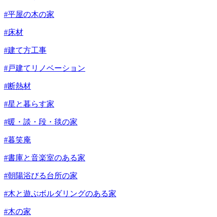
#平屋の木の家
#床材
#建て方工事
#戸建てリノベーション
#断熱材
#星と暮らす家
#暖・談・段・毯の家
#暮笑庵
#書庫と音楽室のある家
#朝陽浴びる台所の家
#木と遊ぶボルダリングのある家
#木の家