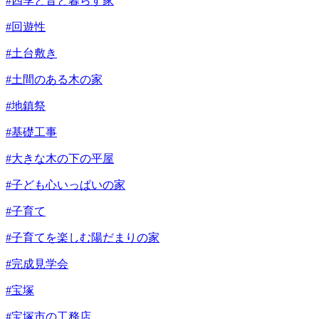
#四季と音と暮らす家
#回遊性
#土台敷き
#土間のある木の家
#地鎮祭
#基礎工事
#大きな木の下の平屋
#子ども心いっぱいの家
#子育て
#子育てを楽しむ陽だまりの家
#完成見学会
#宝塚
#宝塚市の工務店