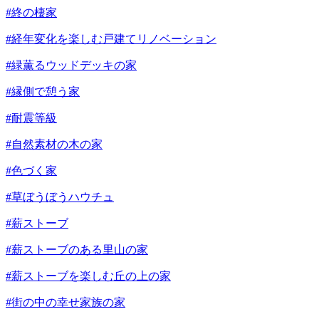
#終の棲家
#経年変化を楽しむ戸建てリノベーション
#緑薫るウッドデッキの家
#縁側で憩う家
#耐震等級
#自然素材の木の家
#色づく家
#草ぼうぼうハウチュ
#薪ストーブ
#薪ストーブのある里山の家
#薪ストーブを楽しむ丘の上の家
#街の中の幸せ家族の家