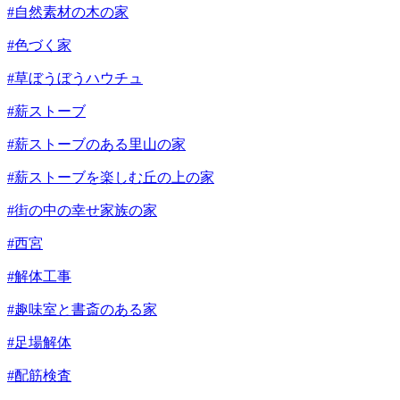
#自然素材の木の家
#色づく家
#草ぼうぼうハウチュ
#薪ストーブ
#薪ストーブのある里山の家
#薪ストーブを楽しむ丘の上の家
#街の中の幸せ家族の家
#西宮
#解体工事
#趣味室と書斎のある家
#足場解体
#配筋検査