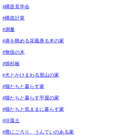
#構造見学会
#構造計算
#測量
#港を眺める花風香る木の家
#無垢の木
#焼杉板
#犬とかけまわる里山の家
#猫たちと暮らす家
#猫たちと暮らす平屋の家
#猫たちと気ままに暮らす家
#珪藻土
#畳にごろり、うんていのある家