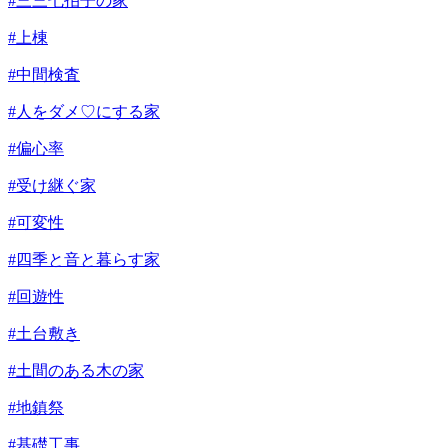
#三三七拍子の家
#上棟
#中間検査
#人をダメ♡にする家
#偏心率
#受け継ぐ家
#可変性
#四季と音と暮らす家
#回遊性
#土台敷き
#土間のある木の家
#地鎮祭
#基礎工事