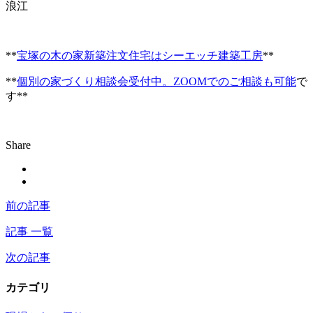
浪江
**
宝塚の木の家新築注文住宅はシーエッチ建築工房
**
**
個別の家づくり相談会受付中。ZOOMでのご相談も可能
で
す**
Share
前の記事
記事 一覧
次の記事
カテゴリ