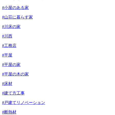
#小屋のある家
#山荘に暮らす家
#川床の家
#川西
#工務店
#平屋
#平屋の家
#平屋の木の家
#床材
#建て方工事
#戸建てリノベーション
#断熱材