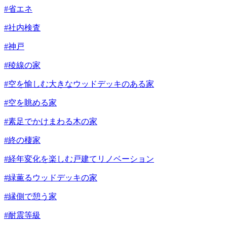
#省エネ
#社内検査
#神戸
#稜線の家
#空を愉しむ大きなウッドデッキのある家
#空を眺める家
#素足でかけまわる木の家
#終の棲家
#経年変化を楽しむ戸建てリノベーション
#緑薫るウッドデッキの家
#縁側で憩う家
#耐震等級