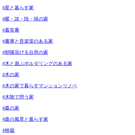
#星と暮らす家
#暖・談・段・毯の家
#暮笑庵
#書庫と音楽室のある家
#朝陽浴びる台所の家
#木と遊ぶボルダリングのある家
#木の家
#木の家で暮らすマンションリノベ
#木陰で憩う家
#森の家
#森の風景と暮らす家
#植栽