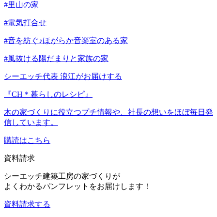
#里山の家
#電気打合せ
#音を紡ぐ♪ほがらか音楽室のある家
#風抜ける陽だまりと家族の家
シーエッチ代表 浪江がお届けする
『CH＊暮らしのレシピ』
木の家づくりに役立つプチ情報や、社長の想いをほぼ毎日発
信しています。
購読はこちら
資料請求
シーエッチ建築工房の家づくりが
よくわかるパンフレットをお届けします！
資料請求する