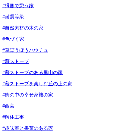
#縁側で憩う家
#耐震等級
#自然素材の木の家
#色づく家
#草ぼうぼうハウチュ
#薪ストーブ
#薪ストーブのある里山の家
#薪ストーブを楽しむ丘の上の家
#街の中の幸せ家族の家
#西宮
#解体工事
#趣味室と書斎のある家