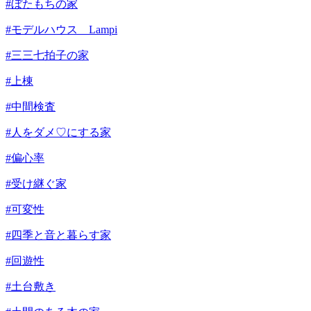
#ぼたもちの家
#モデルハウス Lampi
#三三七拍子の家
#上棟
#中間検査
#人をダメ♡にする家
#偏心率
#受け継ぐ家
#可変性
#四季と音と暮らす家
#回遊性
#土台敷き