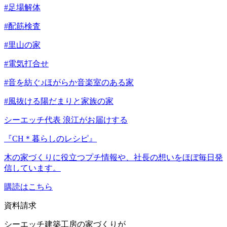
#足場解体
#配筋検査
#里山の家
#電気打合せ
#音を紡ぐ♪ほがらか音楽室のある家
#風抜ける陽だまりと家族の家
シーエッチ代表 浪江がお届けする
『CH＊暮らしのレシピ』
木の家づくりに役立つプチ情報や、社長の想いをほぼ毎日発
信しています。
購読はこちら
資料請求
シーエッチ建築工房の家づくりが