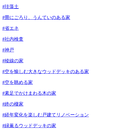
#珪藻土
#畳にごろり、うんていのある家
#省エネ
#社内検査
#神戸
#稜線の家
#空を愉しむ大きなウッドデッキのある家
#空を眺める家
#素足でかけまわる木の家
#終の棲家
#経年変化を楽しむ戸建てリノベーション
#緑薫るウッドデッキの家