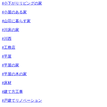
#小下がりリビングの家
#小屋のある家
#山荘に暮らす家
#川床の家
#川西
#工務店
#平屋
#平屋の家
#平屋の木の家
#床材
#建て方工事
#戸建てリノベーション