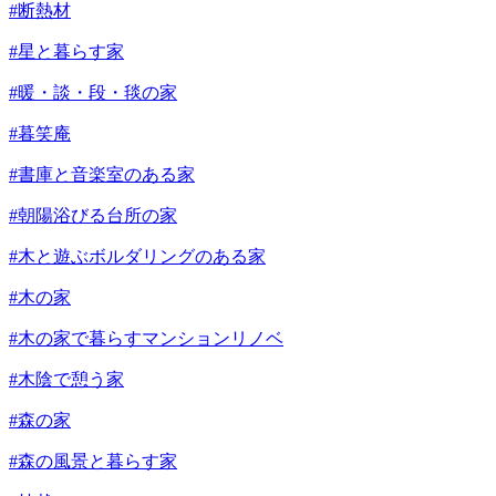
#断熱材
#星と暮らす家
#暖・談・段・毯の家
#暮笑庵
#書庫と音楽室のある家
#朝陽浴びる台所の家
#木と遊ぶボルダリングのある家
#木の家
#木の家で暮らすマンションリノベ
#木陰で憩う家
#森の家
#森の風景と暮らす家