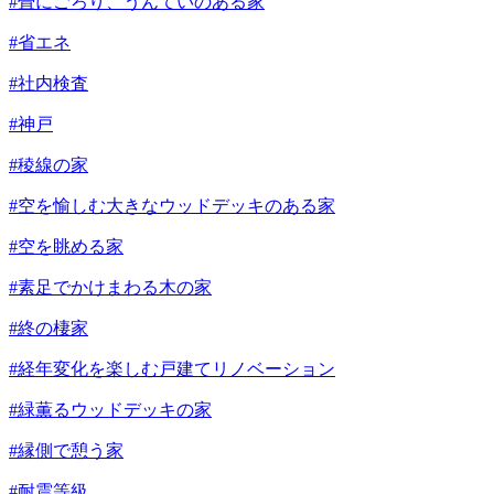
#畳にごろり、うんていのある家
#省エネ
#社内検査
#神戸
#稜線の家
#空を愉しむ大きなウッドデッキのある家
#空を眺める家
#素足でかけまわる木の家
#終の棲家
#経年変化を楽しむ戸建てリノベーション
#緑薫るウッドデッキの家
#縁側で憩う家
#耐震等級