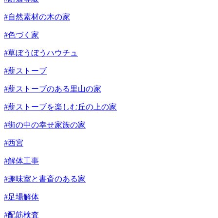
#自然素材の木の家
#色づく家
#草ぼうぼうハウチュ
#薪ストーブ
#薪ストーブのある里山の家
#薪ストーブを楽しむ丘の上の家
#街の中の幸せ家族の家
#西宮
#解体工事
#趣味室と書斎のある家
#足場解体
#配筋検査