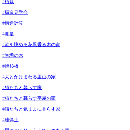
#植栽
#構造見学会
#構造計算
#測量
#港を眺める花風香る木の家
#無垢の木
#焼杉板
#犬とかけまわる里山の家
#猫たちと暮らす家
#猫たちと暮らす平屋の家
#猫たちと気ままに暮らす家
#珪藻土