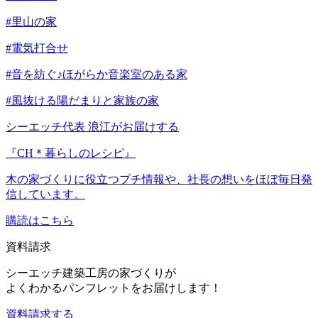
#里山の家
#電気打合せ
#音を紡ぐ♪ほがらか音楽室のある家
#風抜ける陽だまりと家族の家
シーエッチ代表 浪江がお届けする
『CH＊暮らしのレシピ』
木の家づくりに役立つプチ情報や、社長の想いをほぼ毎日発
信しています。
購読はこちら
資料請求
シーエッチ建築工房の家づくりが
よくわかるパンフレットをお届けします！
資料請求する