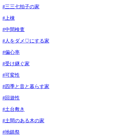
#三三七拍子の家
#上棟
#中間検査
#人をダメ♡にする家
#偏心率
#受け継ぐ家
#可変性
#四季と音と暮らす家
#回遊性
#土台敷き
#土間のある木の家
#地鎮祭