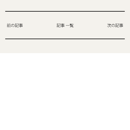
前の記事
記事 一覧
次の記事
カテゴリ
現場からの便り
お気に召すまま
CHチャンネル
設計渡邊の家づくり