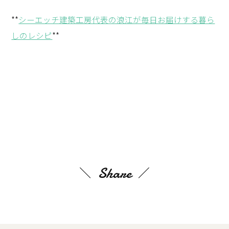
**
シーエッチ建築工房代表の浪江が毎日お届けする暮ら
しのレシピ
**
Share