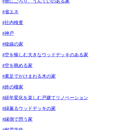
#畳にごろり、うんていのある家
#省エネ
#社内検査
#神戸
#稜線の家
#空を愉しむ大きなウッドデッキのある家
#空を眺める家
#素足でかけまわる木の家
#終の棲家
#経年変化を楽しむ戸建てリノベーション
#緑薫るウッドデッキの家
#縁側で憩う家
#耐震等級