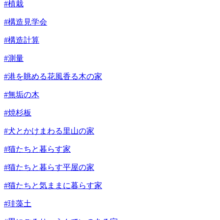
#植栽
#構造見学会
#構造計算
#測量
#港を眺める花風香る木の家
#無垢の木
#焼杉板
#犬とかけまわる里山の家
#猫たちと暮らす家
#猫たちと暮らす平屋の家
#猫たちと気ままに暮らす家
#珪藻土