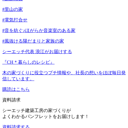
#里山の家
#電気打合せ
#音を紡ぐ♪ほがらか音楽室のある家
#風抜ける陽だまりと家族の家
シーエッチ代表 浪江がお届けする
『CH＊暮らしのレシピ』
木の家づくりに役立つプチ情報や、社長の想いをほぼ毎日発
信しています。
購読はこちら
資料請求
シーエッチ建築工房の家づくりが
よくわかるパンフレットをお届けします！
資料請求する