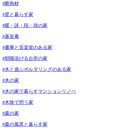
#断熱材
#星と暮らす家
#暖・談・段・毯の家
#暮笑庵
#書庫と音楽室のある家
#朝陽浴びる台所の家
#木と遊ぶボルダリングのある家
#木の家
#木の家で暮らすマンションリノベ
#木陰で憩う家
#森の家
#森の風景と暮らす家