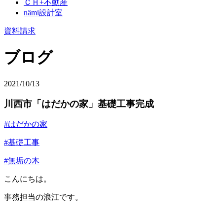
ＣＨ+不動産
nämi
設計室
資料請求
ブログ
2021/10/13
川西市「はだかの家」基礎工事完成
#はだかの家
#基礎工事
#無垢の木
こんにちは。
事務担当の浪江です。