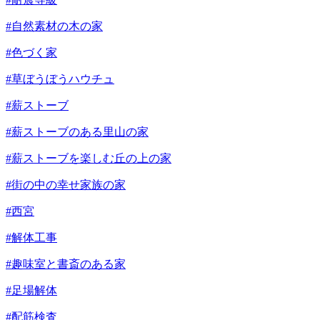
#自然素材の木の家
#色づく家
#草ぼうぼうハウチュ
#薪ストーブ
#薪ストーブのある里山の家
#薪ストーブを楽しむ丘の上の家
#街の中の幸せ家族の家
#西宮
#解体工事
#趣味室と書斎のある家
#足場解体
#配筋検査