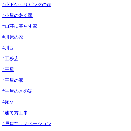
#小下がりリビングの家
#小屋のある家
#山荘に暮らす家
#川床の家
#川西
#工務店
#平屋
#平屋の家
#平屋の木の家
#床材
#建て方工事
#戸建てリノベーション