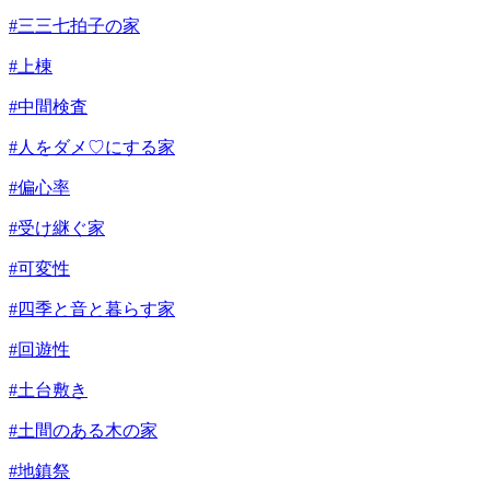
#三三七拍子の家
#上棟
#中間検査
#人をダメ♡にする家
#偏心率
#受け継ぐ家
#可変性
#四季と音と暮らす家
#回遊性
#土台敷き
#土間のある木の家
#地鎮祭