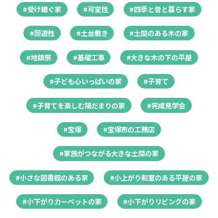
#受け継ぐ家
#可変性
#四季と音と暮らす家
#回遊性
#土台敷き
#土間のある木の家
#地鎮祭
#基礎工事
#大きな木の下の平屋
#子ども心いっぱいの家
#子育て
#子育てを楽しむ陽だまりの家
#完成見学会
#宝塚
#宝塚市の工務店
#家族がつながる大きな土間の家
#小さな図書館のある家
#小上がり和室のある平屋の家
#小下がりカーペットの家
#小下がりリビングの家