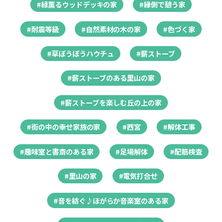
#緑薫るウッドデッキの家
#縁側で憩う家
#耐震等級
#自然素材の木の家
#色づく家
#草ぼうぼうハウチュ
#薪ストーブ
#薪ストーブのある里山の家
#薪ストーブを楽しむ丘の上の家
#街の中の幸せ家族の家
#西宮
#解体工事
#趣味室と書斎のある家
#足場解体
#配筋検査
#里山の家
#電気打合せ
#音を紡ぐ♪ほがらか音楽室のある家