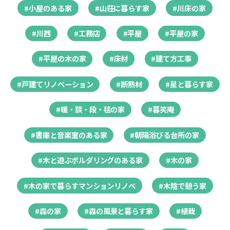
#小屋のある家
#山荘に暮らす家
#川床の家
#川西
#工務店
#平屋
#平屋の家
#平屋の木の家
#床材
#建て方工事
#戸建てリノベーション
#断熱材
#星と暮らす家
#暖・談・段・毯の家
#暮笑庵
#書庫と音楽室のある家
#朝陽浴びる台所の家
#木と遊ぶボルダリングのある家
#木の家
#木の家で暮らすマンションリノベ
#木陰で憩う家
#森の家
#森の風景と暮らす家
#植栽