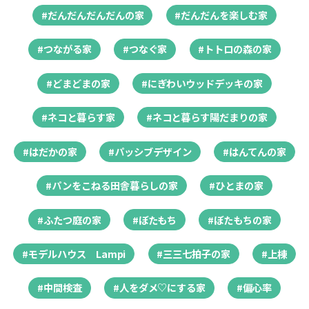
#だんだんだんだんの家
#だんだんを楽しむ家
#つながる家
#つなぐ家
#トトロの森の家
#どまどまの家
#にぎわいウッドデッキの家
#ネコと暮らす家
#ネコと暮らす陽だまりの家
#はだかの家
#パッシブデザイン
#はんてんの家
#パンをこねる田舎暮らしの家
#ひとまの家
#ふたつ庭の家
#ぼたもち
#ぼたもちの家
#モデルハウス Lampi
#三三七拍子の家
#上棟
#中間検査
#人をダメ♡にする家
#偏心率