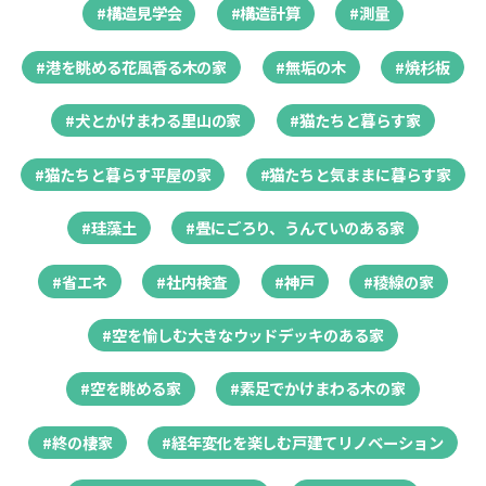
#構造見学会
#構造計算
#測量
#港を眺める花風香る木の家
#無垢の木
#焼杉板
#犬とかけまわる里山の家
#猫たちと暮らす家
#猫たちと暮らす平屋の家
#猫たちと気ままに暮らす家
#珪藻土
#畳にごろり、うんていのある家
#省エネ
#社内検査
#神戸
#稜線の家
#空を愉しむ大きなウッドデッキのある家
#空を眺める家
#素足でかけまわる木の家
#終の棲家
#経年変化を楽しむ戸建てリノベーション