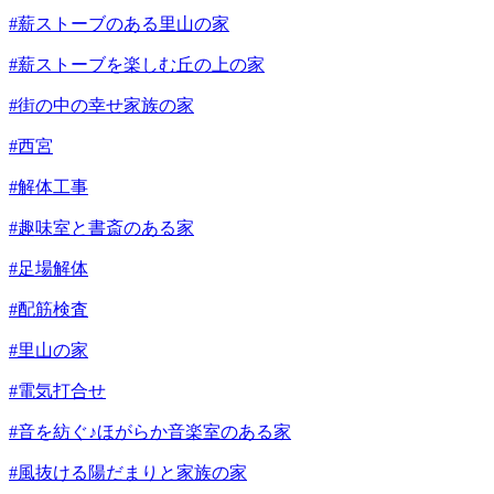
#薪ストーブのある里山の家
#薪ストーブを楽しむ丘の上の家
#街の中の幸せ家族の家
#西宮
#解体工事
#趣味室と書斎のある家
#足場解体
#配筋検査
#里山の家
#電気打合せ
#音を紡ぐ♪ほがらか音楽室のある家
#風抜ける陽だまりと家族の家