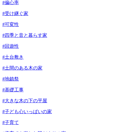
#偏心率
#受け継ぐ家
#可変性
#四季と音と暮らす家
#回遊性
#土台敷き
#土間のある木の家
#地鎮祭
#基礎工事
#大きな木の下の平屋
#子ども心いっぱいの家
#子育て