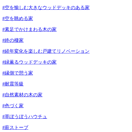
#空を愉しむ大きなウッドデッキのある家
#空を眺める家
#素足でかけまわる木の家
#終の棲家
#経年変化を楽しむ戸建てリノベーション
#緑薫るウッドデッキの家
#縁側で憩う家
#耐震等級
#自然素材の木の家
#色づく家
#草ぼうぼうハウチュ
#薪ストーブ