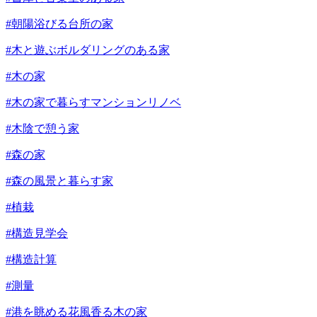
#朝陽浴びる台所の家
#木と遊ぶボルダリングのある家
#木の家
#木の家で暮らすマンションリノベ
#木陰で憩う家
#森の家
#森の風景と暮らす家
#植栽
#構造見学会
#構造計算
#測量
#港を眺める花風香る木の家