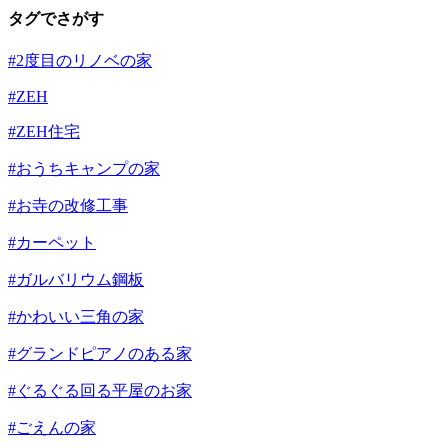
タグでさがす
#2度目のリノベの家
#ZEH
#ZEH住宅
#おうちキャンプの家
#お寺の改修工事
#カーペット
#ガルバリウム鋼板
#かわいい三角の家
#グランドピアノのある家
#ぐるぐる回る平屋のお家
#ごえんの家