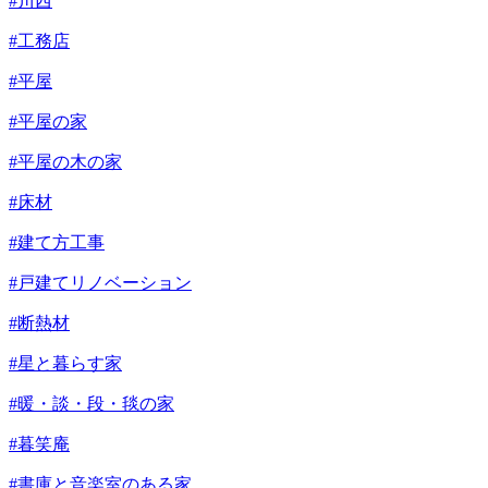
#川西
#工務店
#平屋
#平屋の家
#平屋の木の家
#床材
#建て方工事
#戸建てリノベーション
#断熱材
#星と暮らす家
#暖・談・段・毯の家
#暮笑庵
#書庫と音楽室のある家