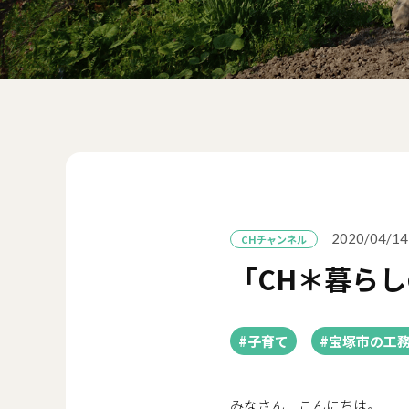
2020/04/14
CHチャンネル
「CH＊暮ら
#子育て
#宝塚市の工
みなさん こんにちは。