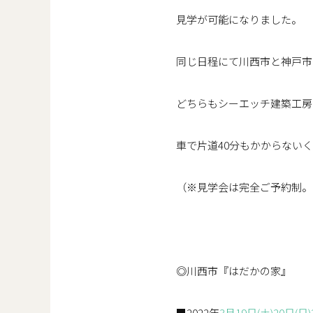
見学が可能になりました。
同じ日程にて川西市と神戸市
どちらもシーエッチ建築工房
車で片道40分もかからない
（※見学会は完全ご予約制。
◎川西市『はだかの家』
■2022年
3月19日(土)20日(