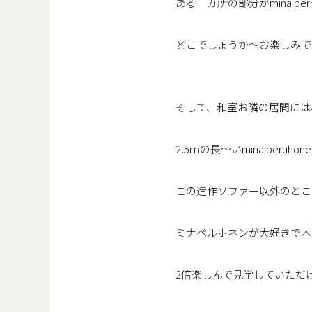
ある一カ所の部分がmina pe
どこでしょうか～お楽しみで
そして、和室お隣の居間には
2.5ｍの長～いmina per
この造作ソファー以外のとこ
ミナペルホネンが大好きで木
2倍楽しんで見学していただ