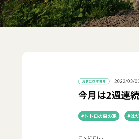
2022/03/0
お気に召すまま
今月は2週連
#トトロの森の家
#は
こんにちは。