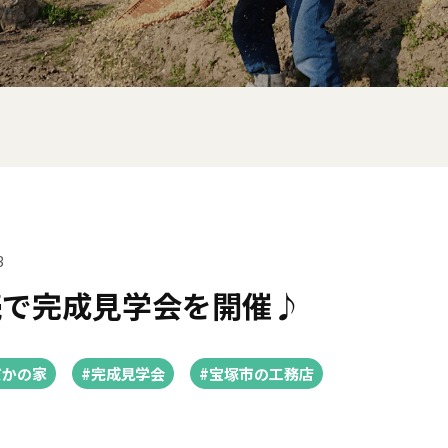
3
続で完成見学会を開催♪
だかの家
#完成見学会
#宝塚市の工務店