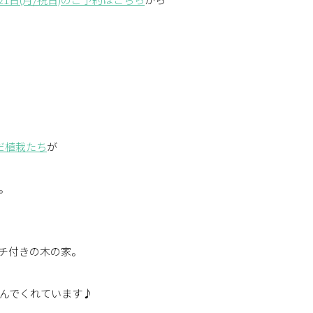
だ植栽たち
が
。
チ付きの木の家。
んでくれています♪