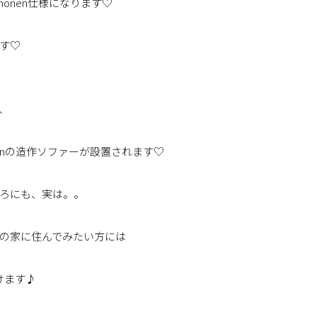
rhonen仕様になります♡
す♡
、
uhonenの造作ソファーが設置されます♡
ろにも、実は。。
の家に住んでみたい方には
けます♪