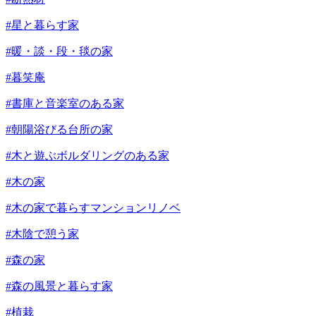
#星と暮らす家
#暖・談・段・毯の家
#暮笑庵
#書庫と音楽室のある家
#朝陽浴びる台所の家
#木と遊ぶボルダリングのある家
#木の家
#木の家で暮らすマンションリノベ
#木陰で憩う家
#森の家
#森の風景と暮らす家
#植栽