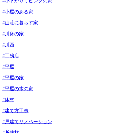
#小下がりリビングの家
#小屋のある家
#山荘に暮らす家
#川床の家
#川西
#工務店
#平屋
#平屋の家
#平屋の木の家
#床材
#建て方工事
#戸建てリノベーション
#断熱材