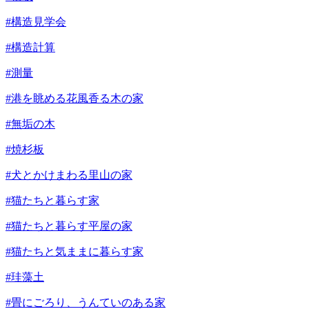
#構造見学会
#構造計算
#測量
#港を眺める花風香る木の家
#無垢の木
#焼杉板
#犬とかけまわる里山の家
#猫たちと暮らす家
#猫たちと暮らす平屋の家
#猫たちと気ままに暮らす家
#珪藻土
#畳にごろり、うんていのある家