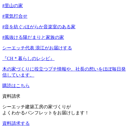
#里山の家
#電気打合せ
#音を紡ぐ♪ほがらか音楽室のある家
#風抜ける陽だまりと家族の家
シーエッチ代表 浪江がお届けする
『CH＊暮らしのレシピ』
木の家づくりに役立つプチ情報や、社長の想いをほぼ毎日発
信しています。
購読はこちら
資料請求
シーエッチ建築工房の家づくりが
よくわかるパンフレットをお届けします！
資料請求する