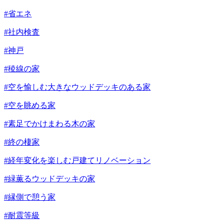
#省エネ
#社内検査
#神戸
#稜線の家
#空を愉しむ大きなウッドデッキのある家
#空を眺める家
#素足でかけまわる木の家
#終の棲家
#経年変化を楽しむ戸建てリノベーション
#緑薫るウッドデッキの家
#縁側で憩う家
#耐震等級