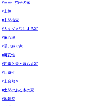
#三三七拍子の家
#上棟
#中間検査
#人をダメ♡にする家
#偏心率
#受け継ぐ家
#可変性
#四季と音と暮らす家
#回遊性
#土台敷き
#土間のある木の家
#地鎮祭