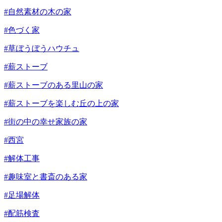
#自然素材の木の家
#色づく家
#草ぼうぼうハウチュ
#薪ストーブ
#薪ストーブのある里山の家
#薪ストーブを楽しむ丘の上の家
#街の中の幸せ家族の家
#西宮
#解体工事
#趣味室と書斎のある家
#足場解体
#配筋検査