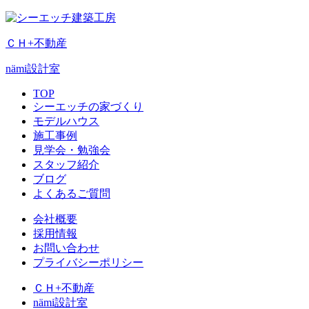
ＣＨ+不動産
nämi
設計室
TOP
シーエッチの家づくり
モデルハウス
施工事例
見学会・勉強会
スタッフ紹介
ブログ
よくあるご質問
会社概要
採用情報
お問い合わせ
プライバシーポリシー
ＣＨ+不動産
nämi
設計室