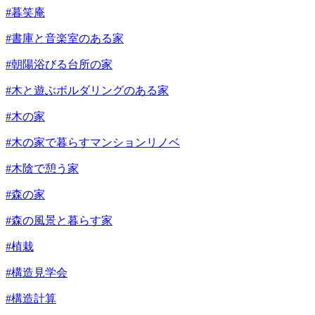
#暮笑庵
#書庫と音楽室のある家
#朝陽浴びる台所の家
#木と遊ぶボルダリングのある家
#木の家
#木の家で暮らすマンションリノベ
#木陰で憩う家
#森の家
#森の風景と暮らす家
#植栽
#構造見学会
#構造計算