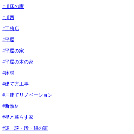
#川床の家
#川西
#工務店
#平屋
#平屋の家
#平屋の木の家
#床材
#建て方工事
#戸建てリノベーション
#断熱材
#星と暮らす家
#暖・談・段・毯の家