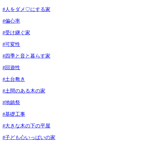
#人をダメ♡にする家
#偏心率
#受け継ぐ家
#可変性
#四季と音と暮らす家
#回遊性
#土台敷き
#土間のある木の家
#地鎮祭
#基礎工事
#大きな木の下の平屋
#子ども心いっぱいの家