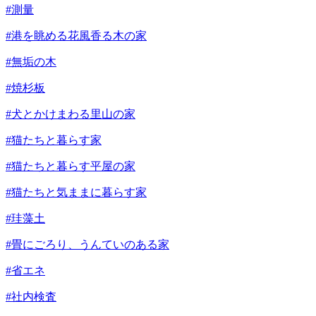
#測量
#港を眺める花風香る木の家
#無垢の木
#焼杉板
#犬とかけまわる里山の家
#猫たちと暮らす家
#猫たちと暮らす平屋の家
#猫たちと気ままに暮らす家
#珪藻土
#畳にごろり、うんていのある家
#省エネ
#社内検査