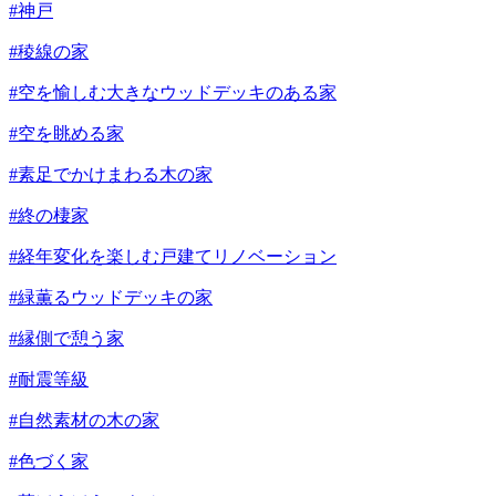
#神戸
#稜線の家
#空を愉しむ大きなウッドデッキのある家
#空を眺める家
#素足でかけまわる木の家
#終の棲家
#経年変化を楽しむ戸建てリノベーション
#緑薫るウッドデッキの家
#縁側で憩う家
#耐震等級
#自然素材の木の家
#色づく家