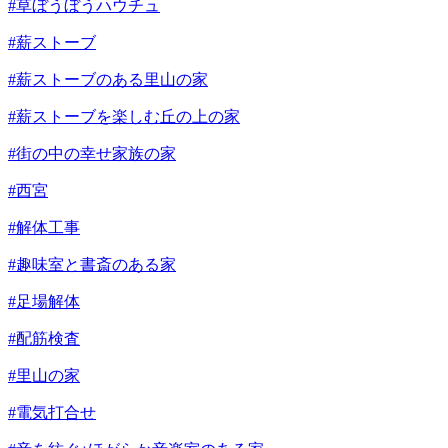
#草ぼうぼうハウチュ
#薪ストーブ
#薪ストーブのある里山の家
#薪ストーブを楽しむ丘の上の家
#街の中の幸せ家族の家
#西宮
#解体工事
#趣味室と書斎のある家
#足場解体
#配筋検査
#里山の家
#電気打合せ