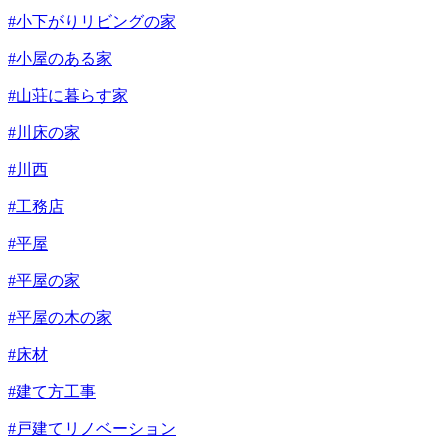
#小下がりリビングの家
#小屋のある家
#山荘に暮らす家
#川床の家
#川西
#工務店
#平屋
#平屋の家
#平屋の木の家
#床材
#建て方工事
#戸建てリノベーション