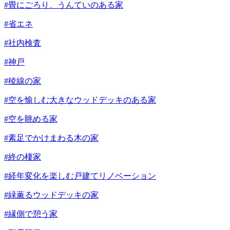
#畳にごろり、うんていのある家
#省エネ
#社内検査
#神戸
#稜線の家
#空を愉しむ大きなウッドデッキのある家
#空を眺める家
#素足でかけまわる木の家
#終の棲家
#経年変化を楽しむ戸建てリノベーション
#緑薫るウッドデッキの家
#縁側で憩う家