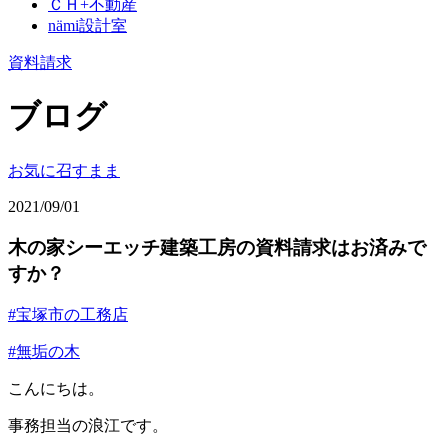
ＣＨ+不動産
nämi
設計室
資料請求
ブログ
お気に召すまま
2021/09/01
木の家シーエッチ建築工房の資料請求はお済みで
すか？
#宝塚市の工務店
#無垢の木
こんにちは。
事務担当の浪江です。