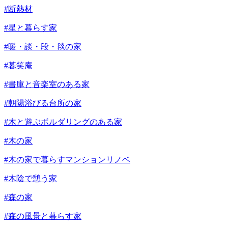
#断熱材
#星と暮らす家
#暖・談・段・毯の家
#暮笑庵
#書庫と音楽室のある家
#朝陽浴びる台所の家
#木と遊ぶボルダリングのある家
#木の家
#木の家で暮らすマンションリノベ
#木陰で憩う家
#森の家
#森の風景と暮らす家