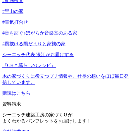
#配筋検査
#里山の家
#電気打合せ
#音を紡ぐ♪ほがらか音楽室のある家
#風抜ける陽だまりと家族の家
シーエッチ代表 浪江がお届けする
『CH＊暮らしのレシピ』
木の家づくりに役立つプチ情報や、社長の想いをほぼ毎日発
信しています。
購読はこちら
資料請求
シーエッチ建築工房の家づくりが
よくわかるパンフレットをお届けします！