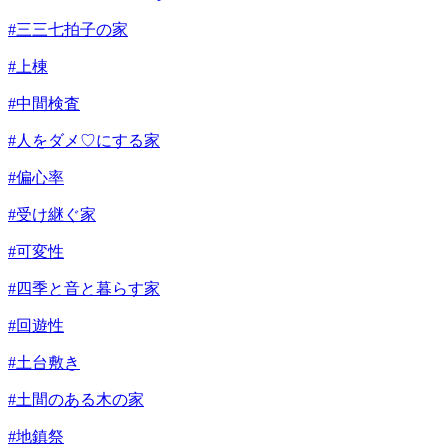
#三三七拍子の家
#上棟
#中間検査
#人をダメ♡にする家
#偏心率
#受け継ぐ家
#可変性
#四季と音と暮らす家
#回遊性
#土台敷き
#土間のある木の家
#地鎮祭