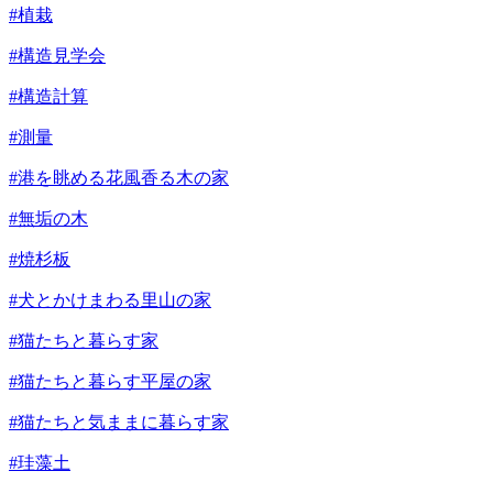
#植栽
#構造見学会
#構造計算
#測量
#港を眺める花風香る木の家
#無垢の木
#焼杉板
#犬とかけまわる里山の家
#猫たちと暮らす家
#猫たちと暮らす平屋の家
#猫たちと気ままに暮らす家
#珪藻土