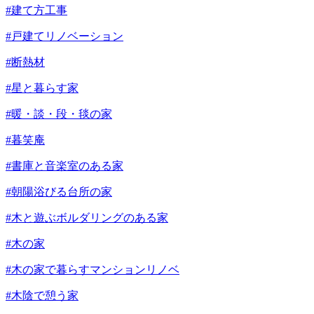
#建て方工事
#戸建てリノベーション
#断熱材
#星と暮らす家
#暖・談・段・毯の家
#暮笑庵
#書庫と音楽室のある家
#朝陽浴びる台所の家
#木と遊ぶボルダリングのある家
#木の家
#木の家で暮らすマンションリノベ
#木陰で憩う家