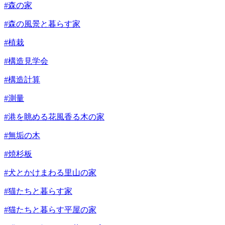
#森の家
#森の風景と暮らす家
#植栽
#構造見学会
#構造計算
#測量
#港を眺める花風香る木の家
#無垢の木
#焼杉板
#犬とかけまわる里山の家
#猫たちと暮らす家
#猫たちと暮らす平屋の家