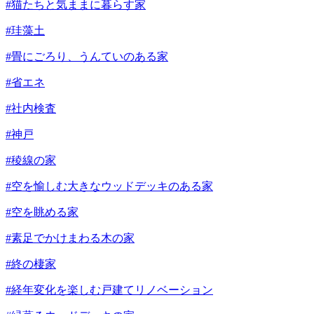
#猫たちと気ままに暮らす家
#珪藻土
#畳にごろり、うんていのある家
#省エネ
#社内検査
#神戸
#稜線の家
#空を愉しむ大きなウッドデッキのある家
#空を眺める家
#素足でかけまわる木の家
#終の棲家
#経年変化を楽しむ戸建てリノベーション