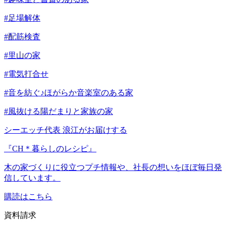
#足場解体
#配筋検査
#里山の家
#電気打合せ
#音を紡ぐ♪ほがらか音楽室のある家
#風抜ける陽だまりと家族の家
シーエッチ代表 浪江がお届けする
『CH＊暮らしのレシピ』
木の家づくりに役立つプチ情報や、社長の想いをほぼ毎日発
信しています。
購読はこちら
資料請求