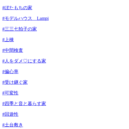
#ぼたもちの家
#モデルハウス Lampi
#三三七拍子の家
#上棟
#中間検査
#人をダメ♡にする家
#偏心率
#受け継ぐ家
#可変性
#四季と音と暮らす家
#回遊性
#土台敷き