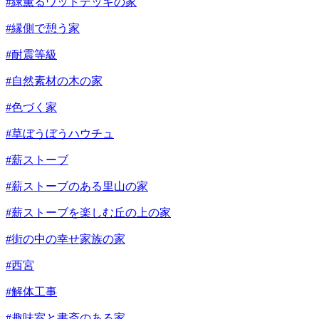
#緑薫るウッドデッキの家
#縁側で憩う家
#耐震等級
#自然素材の木の家
#色づく家
#草ぼうぼうハウチュ
#薪ストーブ
#薪ストーブのある里山の家
#薪ストーブを楽しむ丘の上の家
#街の中の幸せ家族の家
#西宮
#解体工事
#趣味室と書斎のある家