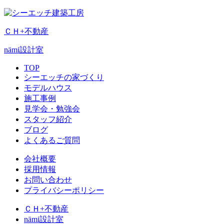
ＣＨ+不動産
nämi
設計室
TOP
シーエッチの家づくり
モデルハウス
施工事例
見学会・勉強会
スタッフ紹介
ブログ
よくあるご質問
会社概要
採用情報
お問い合わせ
プライバシーポリシー
ＣＨ+不動産
nämi
設計室