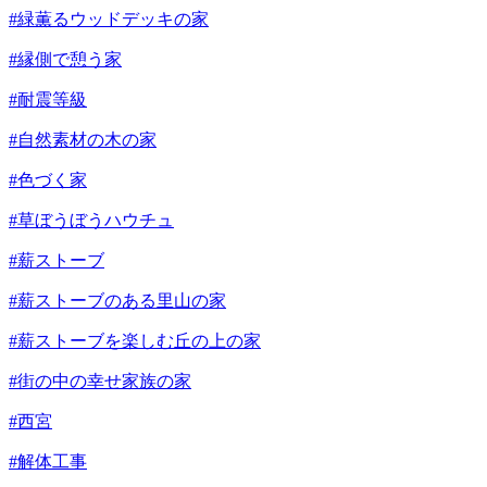
#緑薫るウッドデッキの家
#縁側で憩う家
#耐震等級
#自然素材の木の家
#色づく家
#草ぼうぼうハウチュ
#薪ストーブ
#薪ストーブのある里山の家
#薪ストーブを楽しむ丘の上の家
#街の中の幸せ家族の家
#西宮
#解体工事