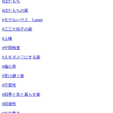
#ぼたもち
#ぼたもちの家
#モデルハウス Lampi
#三三七拍子の家
#上棟
#中間検査
#人をダメ♡にする家
#偏心率
#受け継ぐ家
#可変性
#四季と音と暮らす家
#回遊性