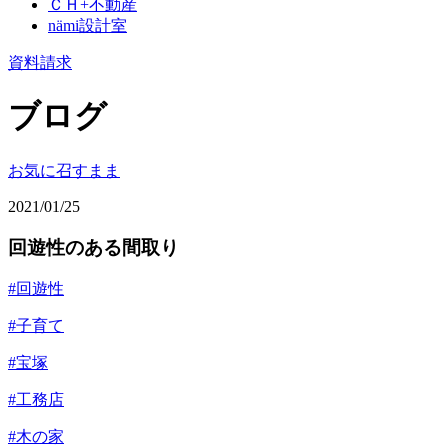
ＣＨ+不動産
nämi
設計室
資料請求
ブログ
お気に召すまま
2021/01/25
回遊性のある間取り
#回遊性
#子育て
#宝塚
#工務店
#木の家