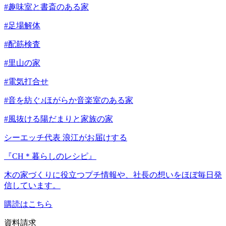
#趣味室と書斎のある家
#足場解体
#配筋検査
#里山の家
#電気打合せ
#音を紡ぐ♪ほがらか音楽室のある家
#風抜ける陽だまりと家族の家
シーエッチ代表 浪江がお届けする
『CH＊暮らしのレシピ』
木の家づくりに役立つプチ情報や、社長の想いをほぼ毎日発
信しています。
購読はこちら
資料請求