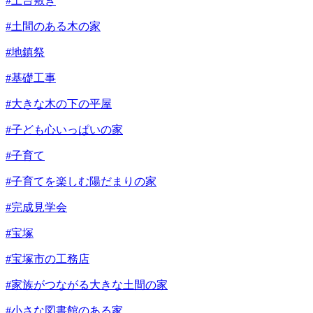
#土台敷き
#土間のある木の家
#地鎮祭
#基礎工事
#大きな木の下の平屋
#子ども心いっぱいの家
#子育て
#子育てを楽しむ陽だまりの家
#完成見学会
#宝塚
#宝塚市の工務店
#家族がつながる大きな土間の家
#小さな図書館のある家