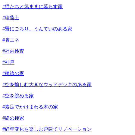
#猫たちと気ままに暮らす家
#珪藻土
#畳にごろり、うんていのある家
#省エネ
#社内検査
#神戸
#稜線の家
#空を愉しむ大きなウッドデッキのある家
#空を眺める家
#素足でかけまわる木の家
#終の棲家
#経年変化を楽しむ戸建てリノベーション