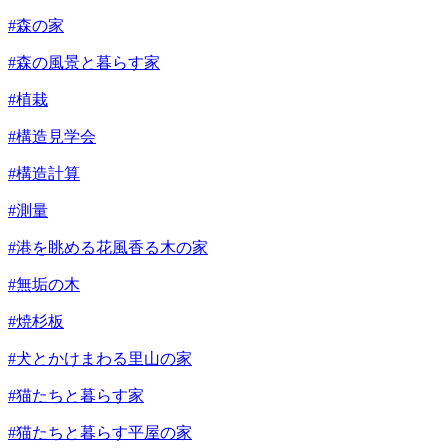
#森の家
#森の風景と暮らす家
#植栽
#構造見学会
#構造計算
#測量
#港を眺める花風香る木の家
#無垢の木
#焼杉板
#犬とかけまわる里山の家
#猫たちと暮らす家
#猫たちと暮らす平屋の家