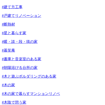
#建て方工事
#戸建てリノベーション
#断熱材
#星と暮らす家
#暖・談・段・毯の家
#暮笑庵
#書庫と音楽室のある家
#朝陽浴びる台所の家
#木と遊ぶボルダリングのある家
#木の家
#木の家で暮らすマンションリノベ
#木陰で憩う家