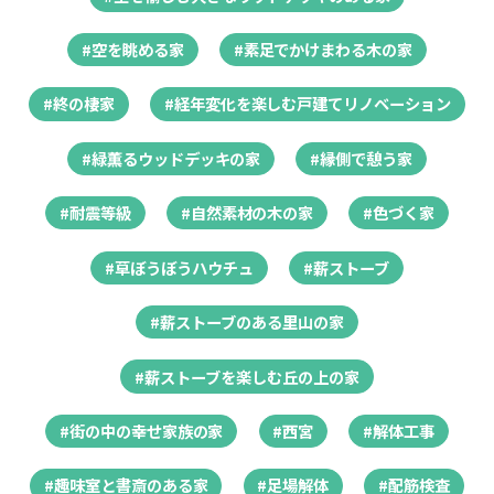
#空を眺める家
#素足でかけまわる木の家
#終の棲家
#経年変化を楽しむ戸建てリノベーション
#緑薫るウッドデッキの家
#縁側で憩う家
#耐震等級
#自然素材の木の家
#色づく家
#草ぼうぼうハウチュ
#薪ストーブ
#薪ストーブのある里山の家
#薪ストーブを楽しむ丘の上の家
#街の中の幸せ家族の家
#西宮
#解体工事
#趣味室と書斎のある家
#足場解体
#配筋検査