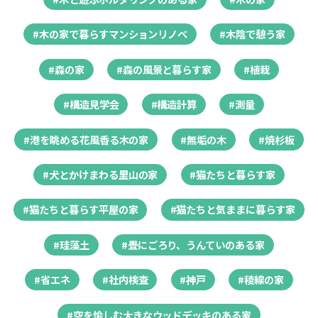
#木の家で暮らすマンションリノベ
#木陰で憩う家
#森の家
#森の風景と暮らす家
#植栽
#構造見学会
#構造計算
#測量
#港を眺める花風香る木の家
#無垢の木
#焼杉板
#犬とかけまわる里山の家
#猫たちと暮らす家
#猫たちと暮らす平屋の家
#猫たちと気ままに暮らす家
#珪藻土
#畳にごろり、うんていのある家
#省エネ
#社内検査
#神戸
#稜線の家
#空を愉しむ大きなウッドデッキのある家