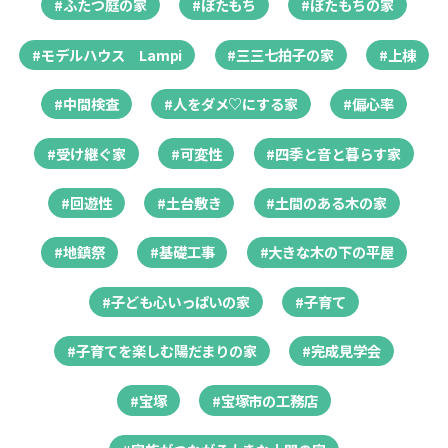
#ふたつ庭の家
#ぼたもち
#ぼたもちの家
#モデルハウス Lampi
#三三七拍子の家
#上棟
#中間検査
#人をダメ♡にする家
#偏心率
#受け継ぐ家
#可変性
#四季と音と暮らす家
#回遊性
#土台敷き
#土間のある木の家
#地鎮祭
#基礎工事
#大きな木の下の平屋
#子ども心いっぱいの家
#子育て
#子育てを楽しむ陽だまりの家
#完成見学会
#宝塚
#宝塚市の工務店