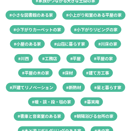
#家族がつながる大きな土間の家
#小さな図書館のある家
#小上がり和室のある平屋の家
#小下がりカーペットの家
#小下がりリビングの家
#小屋のある家
#山荘に暮らす家
#川床の家
#川西
#工務店
#平屋
#平屋の家
#平屋の木の家
#床材
#建て方工事
#戸建てリノベーション
#断熱材
#星と暮らす家
#暖・談・段・毯の家
#暮笑庵
#書庫と音楽室のある家
#朝陽浴びる台所の家
#木と遊ぶボルダリングのある家
#木の家