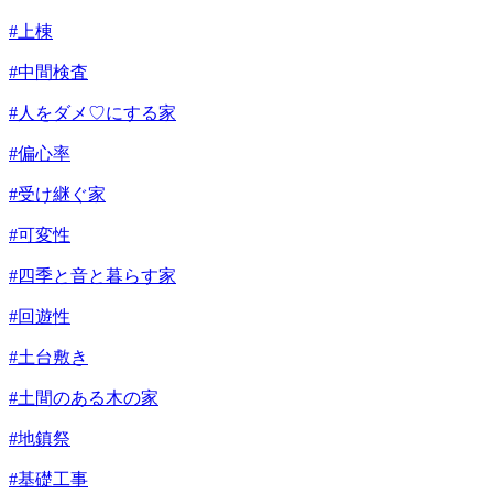
#上棟
#中間検査
#人をダメ♡にする家
#偏心率
#受け継ぐ家
#可変性
#四季と音と暮らす家
#回遊性
#土台敷き
#土間のある木の家
#地鎮祭
#基礎工事