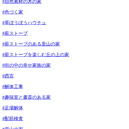
#自然素材の木の家
#色づく家
#草ぼうぼうハウチュ
#薪ストーブ
#薪ストーブのある里山の家
#薪ストーブを楽しむ丘の上の家
#街の中の幸せ家族の家
#西宮
#解体工事
#趣味室と書斎のある家
#足場解体
#配筋検査