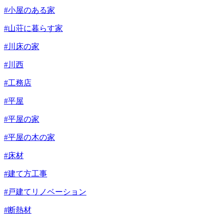
#小屋のある家
#山荘に暮らす家
#川床の家
#川西
#工務店
#平屋
#平屋の家
#平屋の木の家
#床材
#建て方工事
#戸建てリノベーション
#断熱材