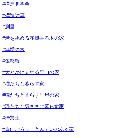
#構造見学会
#構造計算
#測量
#港を眺める花風香る木の家
#無垢の木
#焼杉板
#犬とかけまわる里山の家
#猫たちと暮らす家
#猫たちと暮らす平屋の家
#猫たちと気ままに暮らす家
#珪藻土
#畳にごろり、うんていのある家