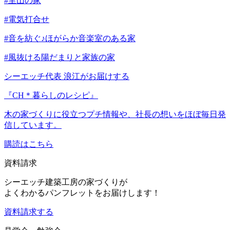
#里山の家
#電気打合せ
#音を紡ぐ♪ほがらか音楽室のある家
#風抜ける陽だまりと家族の家
シーエッチ代表 浪江がお届けする
『CH＊暮らしのレシピ』
木の家づくりに役立つプチ情報や、社長の想いをほぼ毎日発
信しています。
購読はこちら
資料請求
シーエッチ建築工房の家づくりが
よくわかるパンフレットをお届けします！
資料請求する