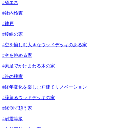
#省エネ
#社内検査
#神戸
#稜線の家
#空を愉しむ大きなウッドデッキのある家
#空を眺める家
#素足でかけまわる木の家
#終の棲家
#経年変化を楽しむ戸建てリノベーション
#緑薫るウッドデッキの家
#縁側で憩う家
#耐震等級