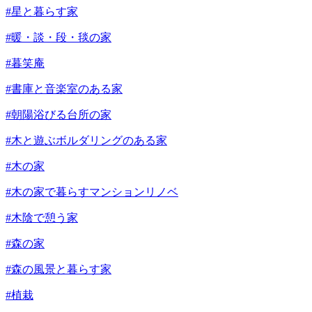
#星と暮らす家
#暖・談・段・毯の家
#暮笑庵
#書庫と音楽室のある家
#朝陽浴びる台所の家
#木と遊ぶボルダリングのある家
#木の家
#木の家で暮らすマンションリノベ
#木陰で憩う家
#森の家
#森の風景と暮らす家
#植栽