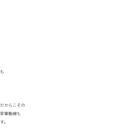
も
だからこその
家事動線も
す。