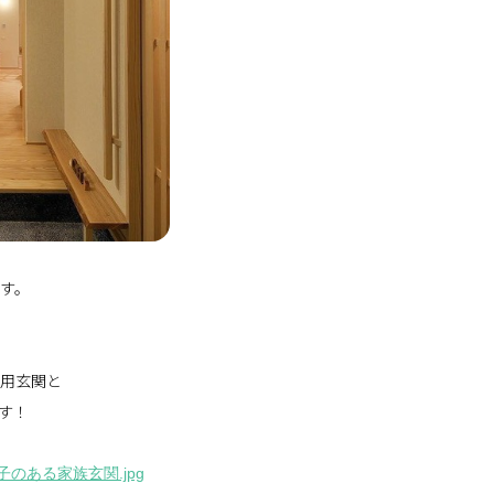
す。
用玄関と
す！