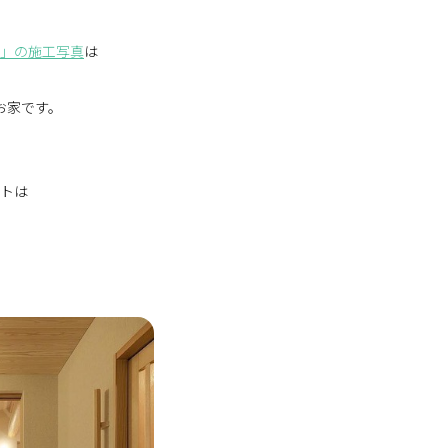
」の施工写真
は
お家です。
トは