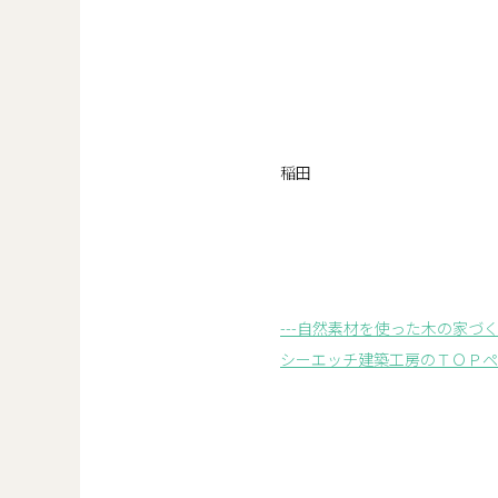
稲田
---自然素材を使った木の家づくり
シーエッチ建築工房のＴＯＰペ