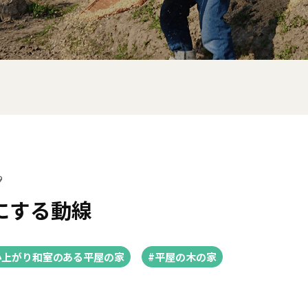
9
にする動線
小上がり和室のある平屋の家
#平屋の木の家