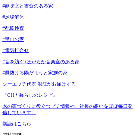
#趣味室と書斎のある家
#足場解体
#配筋検査
#里山の家
#電気打合せ
#音を紡ぐ♪ほがらか音楽室のある家
#風抜ける陽だまりと家族の家
シーエッチ代表 浪江がお届けする
『CH＊暮らしのレシピ』
木の家づくりに役立つプチ情報や、社長の想いをほぼ毎日発
信しています。
購読はこちら
資料請求