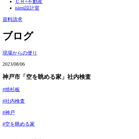
ＣＨ+不動産
nämi
設計室
資料請求
ブログ
現場からの便り
2023/08/06
神戸市「空を眺める家」社内検査
#焼杉板
#社内検査
#神戸
#空を眺める家