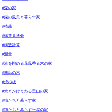
#森の家
#森の風景と暮らす家
#植栽
#構造見学会
#構造計算
#測量
#港を眺める花風香る木の家
#無垢の木
#焼杉板
#犬とかけまわる里山の家
#猫たちと暮らす家
#猫たちと暮らす平屋の家