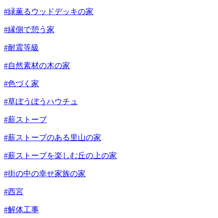
#緑薫るウッドデッキの家
#縁側で憩う家
#耐震等級
#自然素材の木の家
#色づく家
#草ぼうぼうハウチュ
#薪ストーブ
#薪ストーブのある里山の家
#薪ストーブを楽しむ丘の上の家
#街の中の幸せ家族の家
#西宮
#解体工事