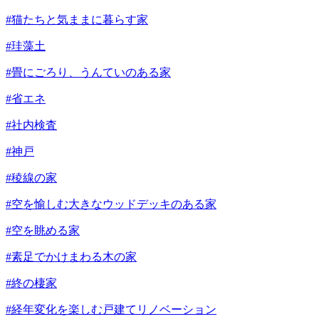
#猫たちと気ままに暮らす家
#珪藻土
#畳にごろり、うんていのある家
#省エネ
#社内検査
#神戸
#稜線の家
#空を愉しむ大きなウッドデッキのある家
#空を眺める家
#素足でかけまわる木の家
#終の棲家
#経年変化を楽しむ戸建てリノベーション