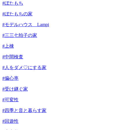
#ぼたもち
#ぼたもちの家
#モデルハウス Lampi
#三三七拍子の家
#上棟
#中間検査
#人をダメ♡にする家
#偏心率
#受け継ぐ家
#可変性
#四季と音と暮らす家
#回遊性