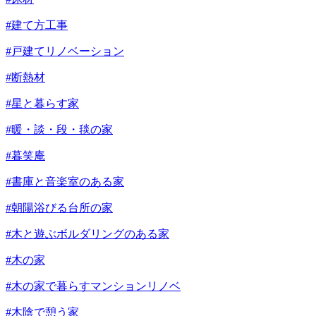
#建て方工事
#戸建てリノベーション
#断熱材
#星と暮らす家
#暖・談・段・毯の家
#暮笑庵
#書庫と音楽室のある家
#朝陽浴びる台所の家
#木と遊ぶボルダリングのある家
#木の家
#木の家で暮らすマンションリノベ
#木陰で憩う家