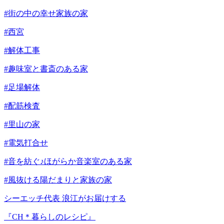
#街の中の幸せ家族の家
#西宮
#解体工事
#趣味室と書斎のある家
#足場解体
#配筋検査
#里山の家
#電気打合せ
#音を紡ぐ♪ほがらか音楽室のある家
#風抜ける陽だまりと家族の家
シーエッチ代表 浪江がお届けする
『CH＊暮らしのレシピ』