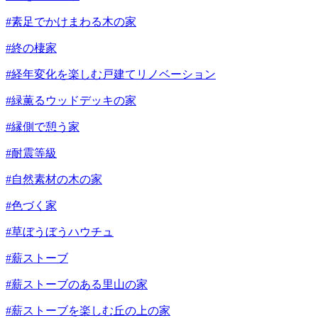
#素足でかけまわる木の家
#終の棲家
#経年変化を楽しむ戸建てリノベーション
#緑薫るウッドデッキの家
#縁側で憩う家
#耐震等級
#自然素材の木の家
#色づく家
#草ぼうぼうハウチュ
#薪ストーブ
#薪ストーブのある里山の家
#薪ストーブを楽しむ丘の上の家