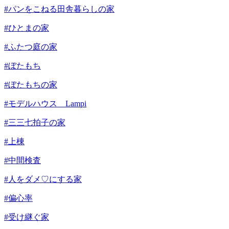
#パンをこねる田舎暮らしの家
#ひとまの家
#ふたつ庭の家
#ぼたもち
#ぼたもちの家
#モデルハウス Lampi
#三三七拍子の家
#上棟
#中間検査
#人をダメ♡にする家
#偏心率
#受け継ぐ家