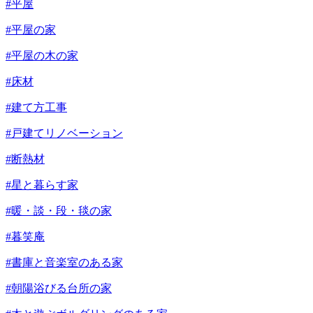
#平屋
#平屋の家
#平屋の木の家
#床材
#建て方工事
#戸建てリノベーション
#断熱材
#星と暮らす家
#暖・談・段・毯の家
#暮笑庵
#書庫と音楽室のある家
#朝陽浴びる台所の家