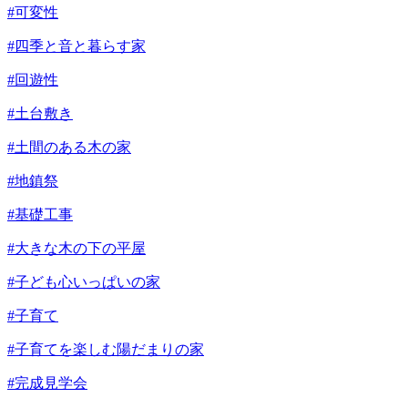
#可変性
#四季と音と暮らす家
#回遊性
#土台敷き
#土間のある木の家
#地鎮祭
#基礎工事
#大きな木の下の平屋
#子ども心いっぱいの家
#子育て
#子育てを楽しむ陽だまりの家
#完成見学会