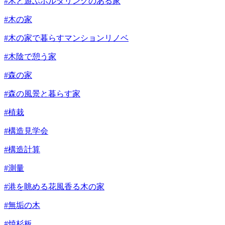
#木と遊ぶボルダリングのある家
#木の家
#木の家で暮らすマンションリノベ
#木陰で憩う家
#森の家
#森の風景と暮らす家
#植栽
#構造見学会
#構造計算
#測量
#港を眺める花風香る木の家
#無垢の木
#焼杉板