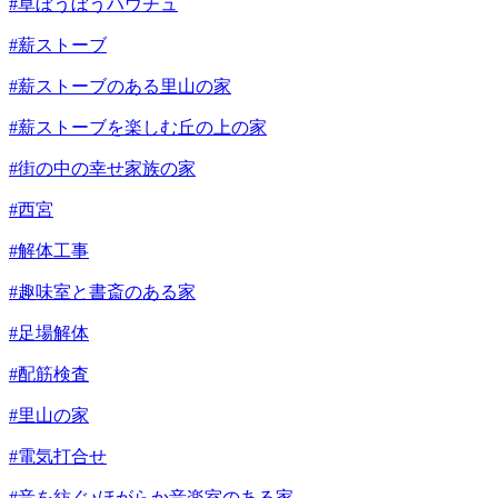
#草ぼうぼうハウチュ
#薪ストーブ
#薪ストーブのある里山の家
#薪ストーブを楽しむ丘の上の家
#街の中の幸せ家族の家
#西宮
#解体工事
#趣味室と書斎のある家
#足場解体
#配筋検査
#里山の家
#電気打合せ
#音を紡ぐ♪ほがらか音楽室のある家