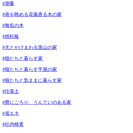
#測量
#港を眺める花風香る木の家
#無垢の木
#焼杉板
#犬とかけまわる里山の家
#猫たちと暮らす家
#猫たちと暮らす平屋の家
#猫たちと気ままに暮らす家
#珪藻土
#畳にごろり、うんていのある家
#省エネ
#社内検査