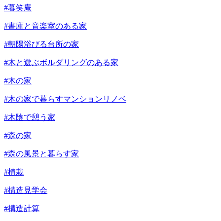
#暮笑庵
#書庫と音楽室のある家
#朝陽浴びる台所の家
#木と遊ぶボルダリングのある家
#木の家
#木の家で暮らすマンションリノベ
#木陰で憩う家
#森の家
#森の風景と暮らす家
#植栽
#構造見学会
#構造計算