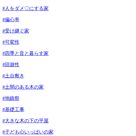
#人をダメ♡にする家
#偏心率
#受け継ぐ家
#可変性
#四季と音と暮らす家
#回遊性
#土台敷き
#土間のある木の家
#地鎮祭
#基礎工事
#大きな木の下の平屋
#子ども心いっぱいの家