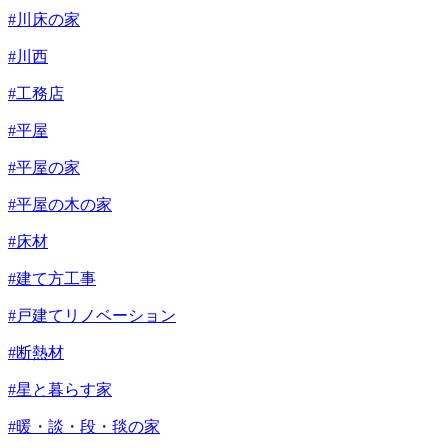
#川床の家
#川西
#工務店
#平屋
#平屋の家
#平屋の木の家
#床材
#建て方工事
#戸建てリノベーション
#断熱材
#星と暮らす家
#暖・談・段・毯の家