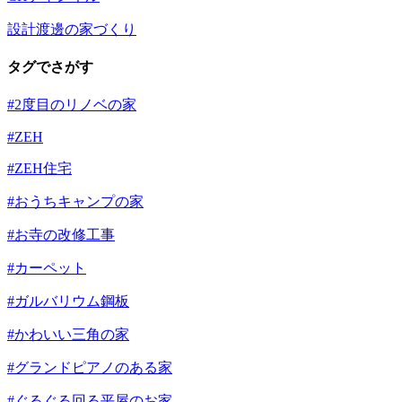
設計渡邊の家づくり
タグでさがす
#2度目のリノベの家
#ZEH
#ZEH住宅
#おうちキャンプの家
#お寺の改修工事
#カーペット
#ガルバリウム鋼板
#かわいい三角の家
#グランドピアノのある家
#ぐるぐる回る平屋のお家