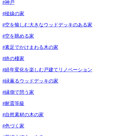
#神戸
#稜線の家
#空を愉しむ大きなウッドデッキのある家
#空を眺める家
#素足でかけまわる木の家
#終の棲家
#経年変化を楽しむ戸建てリノベーション
#緑薫るウッドデッキの家
#縁側で憩う家
#耐震等級
#自然素材の木の家
#色づく家