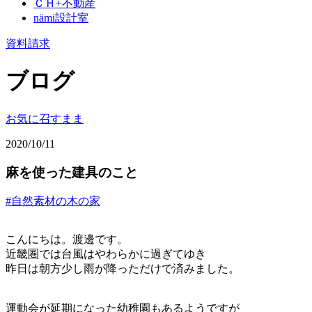
ＣＨ+不動産
nämi
設計室
資料請求
ブログ
お気に召すまま
2020/10/11
麻を使った建具のこと
#自然素材の木の家
こんにちは。渡邊です。
近畿圏では台風はやわらかに過ぎてゆき
昨日は朝方少し雨が降っただけで済みました。
運動会が延期になった幼稚園もあるようですが