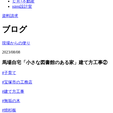
ＣＨ+不動産
nämi
設計室
資料請求
ブログ
現場からの便り
2023/08/08
馬場自宅「小さな図書館のある家」建て方工事②
#子育て
#宝塚市の工務店
#建て方工事
#無垢の木
#焼杉板