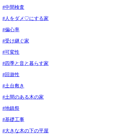
#中間検査
#人をダメ♡にする家
#偏心率
#受け継ぐ家
#可変性
#四季と音と暮らす家
#回遊性
#土台敷き
#土間のある木の家
#地鎮祭
#基礎工事
#大きな木の下の平屋