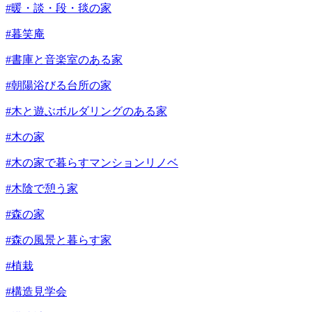
#暖・談・段・毯の家
#暮笑庵
#書庫と音楽室のある家
#朝陽浴びる台所の家
#木と遊ぶボルダリングのある家
#木の家
#木の家で暮らすマンションリノベ
#木陰で憩う家
#森の家
#森の風景と暮らす家
#植栽
#構造見学会