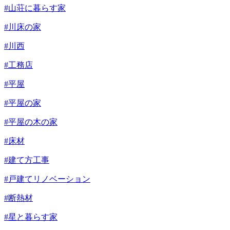
#山荘に暮らす家
#川床の家
#川西
#工務店
#平屋
#平屋の家
#平屋の木の家
#床材
#建て方工事
#戸建てリノベーション
#断熱材
#星と暮らす家