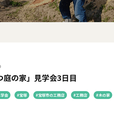
0
つ庭の家」見学会3日目
見学会
#宝塚
#宝塚市の工務店
#工務店
#木の家