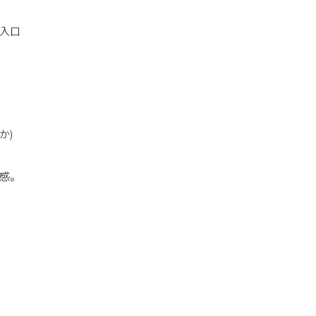
入口
か)
感。